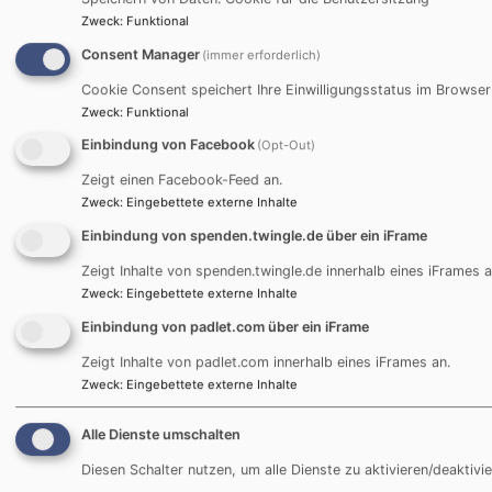
Zweck
:
Funktional
Bei Anfragen wenden Sie sich bitte an:
Consent Manager
(immer erforderlich)
Cookie Consent speichert Ihre Einwilligungsstatus im Browser
Evang. Jugend im Dekanat Traunstein
Zweck
:
Funktional
Martin-Luther-Platz 2
Einbindung von Facebook
83278 Traunstein
(Opt-Out)
Zeigt einen Facebook-Feed an.
Tel. 0861 / 989 67 20
Zweck
:
Eingebettete externe Inhalte
wiedhoelzlkaser@elkb.de
Einbindung von spenden.twingle.de über ein iFrame
Zeigt Inhalte von spenden.twingle.de innerhalb eines iFrames a
Zweck
:
Eingebettete externe Inhalte
Einbindung von padlet.com über ein iFrame
Zeigt Inhalte von padlet.com innerhalb eines iFrames an.
Zweck
:
Eingebettete externe Inhalte
Alle Dienste umschalten
Diesen Schalter nutzen, um alle Dienste zu aktivieren/deaktivie