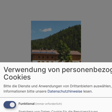
Verwendung von personenbezo
Bildrechte
Evang. Dekanat
Cookies
Bitte die Dienste und Anwendungen von Drittanbietern auswählen,
Jugendbildungshaus Wiedhölzlkaser
Informationen bitte unsere
Datenschutzhinweise
lesen.
Reit im Winkl
www.wiedhoelzlkaser.de
Funktional
(immer erforderlich)
Speichern von Daten: Cookie für die Benutzersitzung