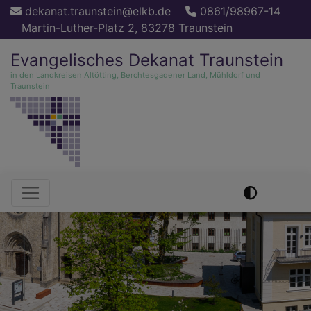
Direkt
dekanat.traunstein@elkb.de
0861/98967-14
zum
Martin-Luther-Platz 2, 83278 Traunstein
Inhalt
Evangelisches Dekanat Traunstein
in den Landkreisen Altötting, Berchtesgadener Land, Mühldorf und
Traunstein
Hauptnavigation