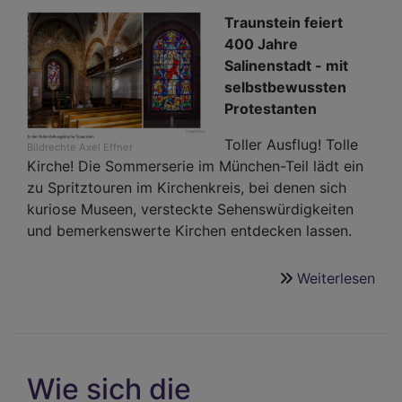
den
Traunstein feiert
Dek
400 Jahre
Tra
Salinenstadt - mit
selbstbewussten
Protestanten
Toller Ausflug! Tolle
Bildrechte
Axel Effner
Kirche! Die Sommerserie im München-Teil lädt ein
zu Spritztouren im Kirchenkreis, bei denen sich
kuriose Museen, versteckte Sehenswürdigkeiten
und bemerkenswerte Kirchen entdecken lassen.
Weiterlesen
übe
Sal
im
kat
Ker
Wie sich die