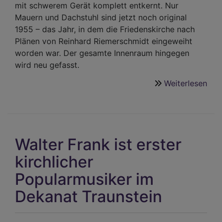
mit schwerem Gerät komplett entkernt. Nur
Mauern und Dachstuhl sind jetzt noch original
1955 – das Jahr, in dem die Friedenskirche nach
Plänen von Reinhard Riemerschmidt eingeweiht
worden war. Der gesamte Innenraum hingegen
wird neu gefasst.
Weiterlesen
übe
Wie
sich
die
Fri
Walter Frank ist erster
Bur
zur
kirchlicher
Seh
Popularmusiker im
mau
Dekanat Traunstein