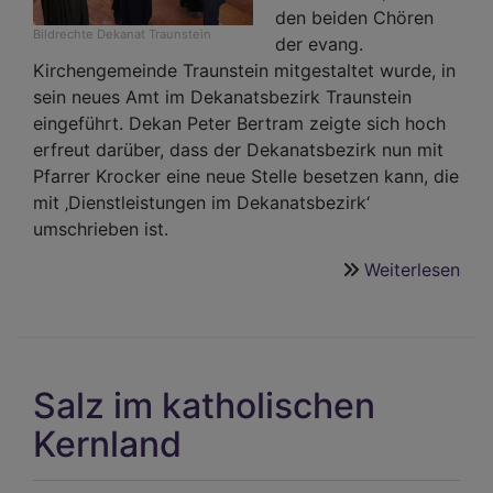
den beiden Chören
Bildrechte
Dekanat Traunstein
der evang.
Kirchengemeinde Traunstein mitgestaltet wurde, in
sein neues Amt im Dekanatsbezirk Traunstein
eingeführt. Dekan Peter Bertram zeigte sich hoch
erfreut darüber, dass der Dekanatsbezirk nun mit
Pfarrer Krocker eine neue Stelle besetzen kann, die
mit ‚Dienstleistungen im Dekanatsbezirk‘
umschrieben ist.
Weiterlesen
übe
Pfar
Fri
Kro
-
Salz im katholischen
ein
neu
Kernland
Pfar
für