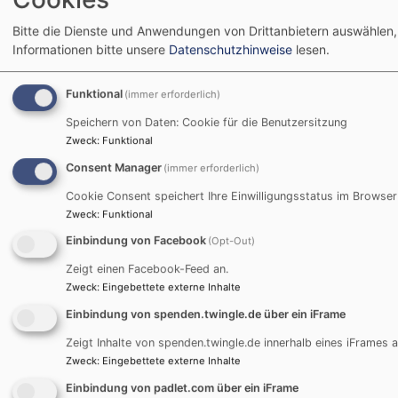
Bitte die Dienste und Anwendungen von Drittanbietern auswählen,
Informationen bitte unsere
Datenschutzhinweise
lesen.
Funktional
(immer erforderlich)
Speichern von Daten: Cookie für die Benutzersitzung
Bildrechte
Evang. Dekanat
Zweck
:
Funktional
Consent Manager
(immer erforderlich)
Jugendbildungshaus Wiedhölzlkaser
Cookie Consent speichert Ihre Einwilligungsstatus im Browser
Reit im Winkl
Zweck
:
Funktional
Einbindung von Facebook
(Opt-Out)
www.wiedhoelzlkaser.de
Zeigt einen Facebook-Feed an.
Zweck
:
Eingebettete externe Inhalte
Bei Anfragen wenden Sie sich bitte an:
Einbindung von spenden.twingle.de über ein iFrame
Zeigt Inhalte von spenden.twingle.de innerhalb eines iFrames a
Evang. Jugend im Dekanat Traunstein
Zweck
:
Eingebettete externe Inhalte
Martin-Luther-Platz 2
Einbindung von padlet.com über ein iFrame
83278 Traunstein