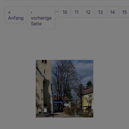
Aus
Seitennummerierung
…
First
«
Vorherige
‹
Seite
10
Seite
11
Seite
12
Seite
13
Aktuelle
14
Sei
15
page
Anfang
Seite
vorherige
Seite
Seite