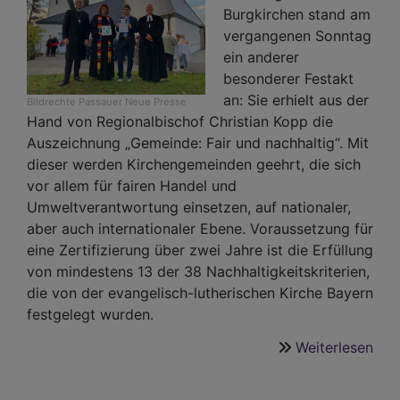
Burgkirchen stand am
vergangenen Sonntag
ein anderer
besonderer Festakt
an: Sie erhielt aus der
Bildrechte
Passauer Neue Presse
Hand von Regionalbischof Christian Kopp die
Auszeichnung „Gemeinde: Fair und nachhaltig“. Mit
dieser werden Kirchengemeinden geehrt, die sich
vor allem für fairen Handel und
Umweltverantwortung einsetzen, auf nationaler,
aber auch internationaler Ebene. Voraussetzung für
eine Zertifizierung über zwei Jahre ist die Erfüllung
von mindestens 13 der 38 Nachhaltigkeitskriterien,
die von der evangelisch-lutherischen Kirche Bayern
festgelegt wurden.
Weiterlesen
übe
Lei
mit