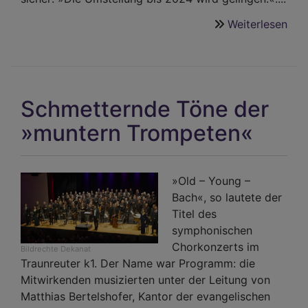
Weiterlesen
übe
Her
des
Eva
Dek
Schmetternde Töne der
Trau
Lan
»muntern Trompeten«
wir
Zug
um
»Old – Young –
Zug
Bach«, so lautete der
umg
Titel des
symphonischen
Chorkonzerts im
Bildrechte
Dekanat
Traunreuter k1. Der Name war Programm: die
Mitwirkenden musizierten unter der Leitung von
Matthias Bertelshofer, Kantor der evangelischen