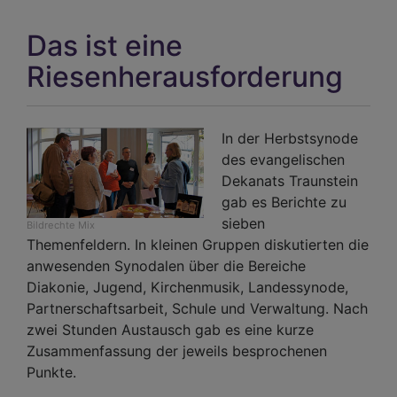
neu
Tra
Das ist eine
Sta
Aloi
Riesenherausforderung
Vog
In der Herbstsynode
des evangelischen
Dekanats Traunstein
gab es Berichte zu
sieben
Bildrechte
Mix
Themenfeldern. In kleinen Gruppen diskutierten die
anwesenden Synodalen über die Bereiche
Diakonie, Jugend, Kirchenmusik, Landessynode,
Partnerschaftsarbeit, Schule und Verwaltung. Nach
zwei Stunden Austausch gab es eine kurze
Zusammenfassung der jeweils besprochenen
Punkte.