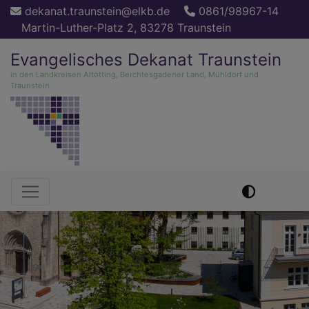
Direkt
dekanat.traunstein@elkb.de
0861/98967-14
zum
Martin-Luther-Platz 2, 83278 Traunstein
Inhalt
Evangelisches Dekanat Traunstein
in den Landkreisen Altötting, Berchtesgadener Land, Mühldorf und
Traunstein
Hauptnavigation