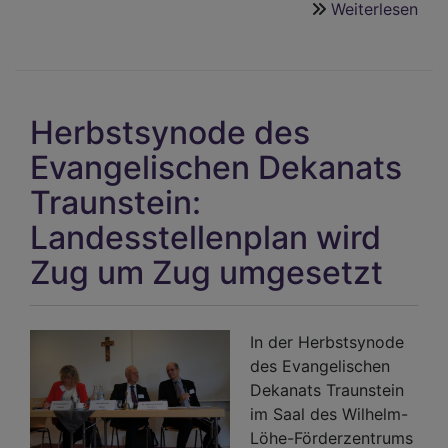
Weiterlesen
übe
Das
ist
ein
Rie
Herbstsynode des
Evangelischen Dekanats
Traunstein:
Landesstellenplan wird
Zug um Zug umgesetzt
In der Herbstsynode
des Evangelischen
Dekanats Traunstein
im Saal des Wilhelm-
Löhe-Förderzentrums