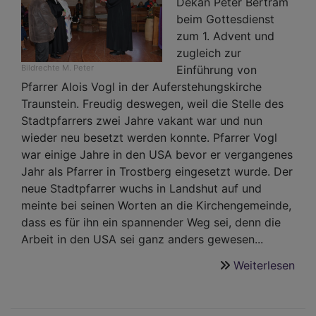
Dekan Peter Bertram
beim Gottesdienst
zum 1. Advent und
zugleich zur
Bildrechte
M. Peter
Einführung von
Pfarrer Alois Vogl in der Auferstehungskirche
Traunstein. Freudig deswegen, weil die Stelle des
Stadtpfarrers zwei Jahre vakant war und nun
wieder neu besetzt werden konnte. Pfarrer Vogl
war einige Jahre in den USA bevor er vergangenes
Jahr als Pfarrer in Trostberg eingesetzt wurde. Der
neue Stadtpfarrer wuchs in Landshut auf und
meinte bei seinen Worten an die Kirchengemeinde,
dass es für ihn ein spannender Weg sei, denn die
Arbeit in den USA sei ganz anders gewesen...
Weiterlesen
übe
Seg
für