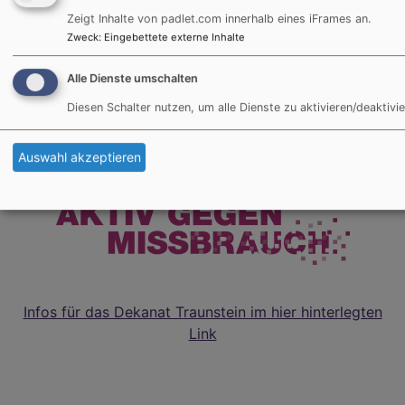
Zeigt Inhalte von padlet.com innerhalb eines iFrames an.
Tel. 0861 / 989 67 20
Zweck
:
Eingebettete externe Inhalte
wiedhoelzlkaser@elkb.de
Alle Dienste umschalten
Diesen Schalter nutzen, um alle Dienste zu aktivieren/deaktivie
Auswahl akzeptieren
Infos für das Dekanat Traunstein im hier hinterlegten
Link