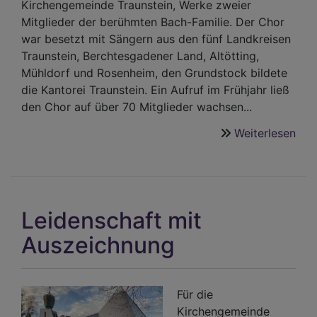
Kirchengemeinde Traunstein, Werke zweier
Mitglieder der berühmten Bach-Familie. Der Chor
war besetzt mit Sängern aus den fünf Landkreisen
Traunstein, Berchtesgadener Land, Altötting,
Mühldorf und Rosenheim, den Grundstock bildete
die Kantorei Traunstein. Ein Aufruf im Frühjahr ließ
den Chor auf über 70 Mitglieder wachsen...
Weiterlesen
übe
Sch
Tön
der
»mu
Leidenschaft mit
Tro
Auszeichnung
Für die
Kirchengemeinde