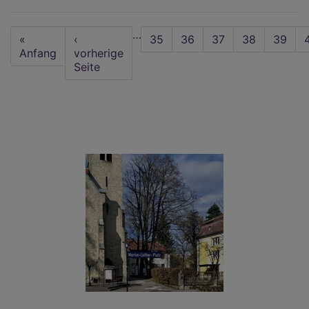
per
Flu
Seitennummerierung
…
im
First
«
Vorherige
‹
Seite
35
Seite
36
Seite
37
Seite
38
Seite
39
Dek
page
Anfang
Seite
vorherige
Seite