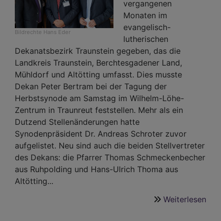
vergangenen
Monaten im
evangelisch-
Bildrechte
Hans Eder
lutherischen
Dekanatsbezirk Traunstein gegeben, das die
Landkreis Traunstein, Berchtesgadener Land,
Mühldorf und Altötting umfasst. Dies musste
Dekan Peter Bertram bei der Tagung der
Herbstsynode am Samstag im Wilhelm-Löhe-
Zentrum in Traunreut feststellen. Mehr als ein
Dutzend Stellenänderungen hatte
Synodenpräsident Dr. Andreas Schroter zuvor
aufgelistet. Neu sind auch die beiden Stellvertreter
des Dekans: die Pfarrer Thomas Schmeckenbecher
aus Ruhpolding und Hans-Ulrich Thoma aus
Altötting...
Weiterlesen
übe
Gew