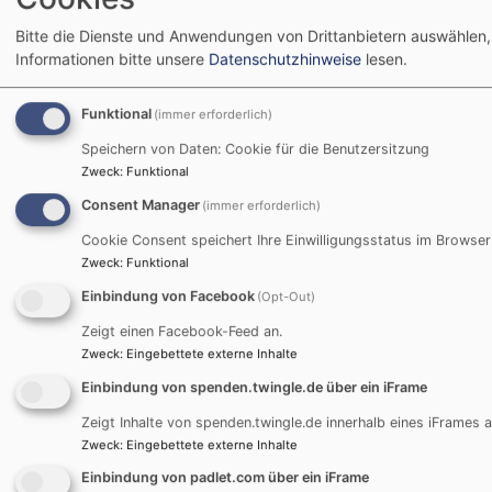
Bitte die Dienste und Anwendungen von Drittanbietern auswählen,
Informationen bitte unsere
Datenschutzhinweise
lesen.
Funktional
(immer erforderlich)
Speichern von Daten: Cookie für die Benutzersitzung
Zweck
:
Funktional
Bildrechte
Evang. Dekanat
Consent Manager
(immer erforderlich)
Cookie Consent speichert Ihre Einwilligungsstatus im Browser
Jugendbildungshaus Wiedhölzlkaser
Zweck
:
Funktional
Reit im Winkl
Einbindung von Facebook
(Opt-Out)
www.wiedhoelzlkaser.de
Zeigt einen Facebook-Feed an.
Zweck
:
Eingebettete externe Inhalte
Einbindung von spenden.twingle.de über ein iFrame
Bei Anfragen wenden Sie sich bitte an:
Zeigt Inhalte von spenden.twingle.de innerhalb eines iFrames a
Zweck
:
Eingebettete externe Inhalte
Evang. Jugend im Dekanat Traunstein
Martin-Luther-Platz 2
Einbindung von padlet.com über ein iFrame