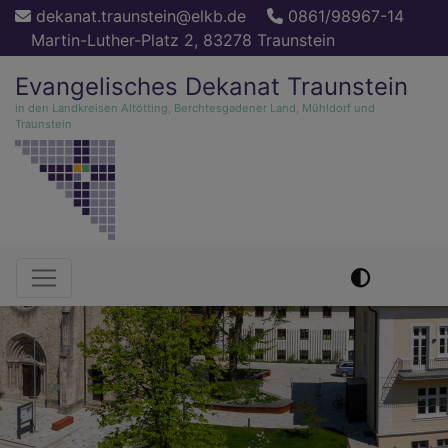
Direkt
dekanat.traunstein@elkb.de
0861/98967-14
zum
Martin-Luther-Platz 2, 83278 Traunstein
Inhalt
Evangelisches Dekanat Traunstein
in den Landkreisen Altötting, Berchtesgadener Land, Mühldorf und
Traunstein
Hauptnavigation