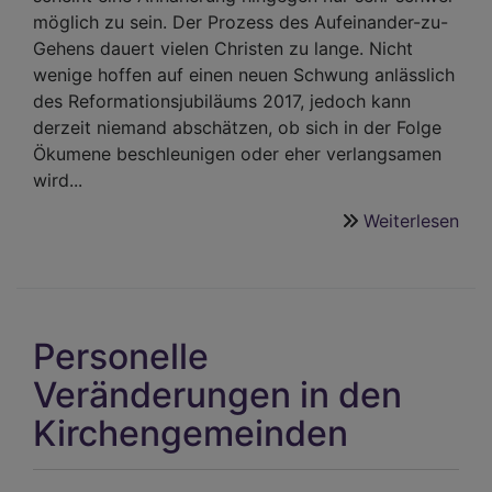
möglich zu sein. Der Prozess des Aufeinander-zu-
Gehens dauert vielen Christen zu lange. Nicht
wenige hoffen auf einen neuen Schwung anlässlich
des Reformationsjubiläums 2017, jedoch kann
derzeit niemand abschätzen, ob sich in der Folge
Ökumene beschleunigen oder eher verlangsamen
wird...
Weiterlesen
übe
„Au
de
We
zu
Personelle
Ref
201
Veränderungen in den
Kirchengemeinden