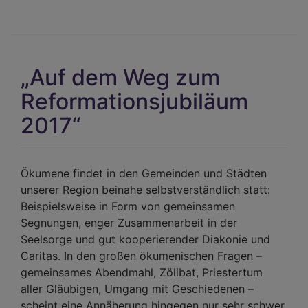
Fre
und
ach
mit
„Auf dem Weg zum
umg
Reformationsjubiläum
2017“
Ökumene findet in den Gemeinden und Städten
unserer Region beinahe selbstverständlich statt:
Beispielsweise in Form von gemeinsamen
Segnungen, enger Zusammenarbeit in der
Seelsorge und gut kooperierender Diakonie und
Caritas. In den großen ökumenischen Fragen –
gemeinsames Abendmahl, Zölibat, Priestertum
aller Gläubigen, Umgang mit Geschiedenen –
scheint eine Annäherung hingegen nur sehr schwer