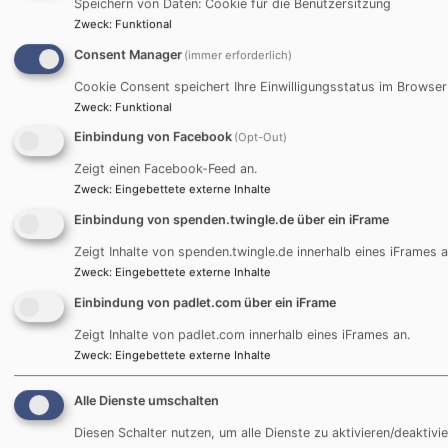
Speichern von Daten: Cookie für die Benutzersitzung
Zweck
:
Funktional
Consent Manager
(immer erforderlich)
Cookie Consent speichert Ihre Einwilligungsstatus im Browser
Zweck
:
Funktional
Einbindung von Facebook
(Opt-Out)
Zeigt einen Facebook-Feed an.
Zweck
:
Eingebettete externe Inhalte
Einbindung von spenden.twingle.de über ein iFrame
Zeigt Inhalte von spenden.twingle.de innerhalb eines iFrames a
Zweck
:
Eingebettete externe Inhalte
Bildrechte
Evang. Dekanat
Einbindung von padlet.com über ein iFrame
Zeigt Inhalte von padlet.com innerhalb eines iFrames an.
Jugendbildungshaus Wiedhölzlkaser
Zweck
:
Eingebettete externe Inhalte
Reit im Winkl
Alle Dienste umschalten
www.wiedhoelzlkaser.de
Diesen Schalter nutzen, um alle Dienste zu aktivieren/deaktivie