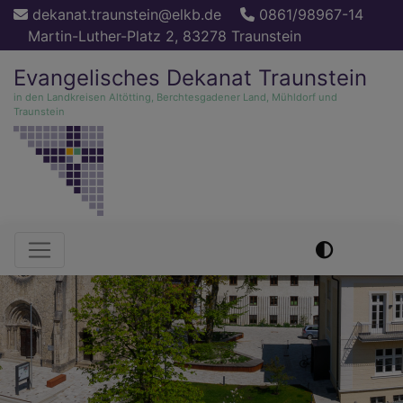
Direkt
dekanat.traunstein@elkb.de
0861/98967-14
zum
Martin-Luther-Platz 2, 83278 Traunstein
Inhalt
Evangelisches Dekanat Traunstein
in den Landkreisen Altötting, Berchtesgadener Land, Mühldorf und
Traunstein
Hauptnavigation