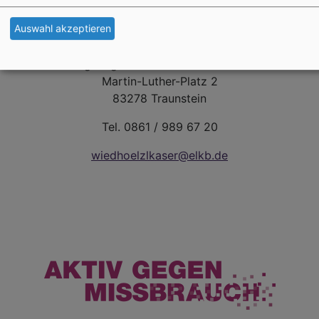
Auswahl akzeptieren
Bei Anfragen wenden Sie sich bitte an:
Evang. Jugend im Dekanat Traunstein
Martin-Luther-Platz 2
83278 Traunstein
Tel. 0861 / 989 67 20
wiedhoelzlkaser@elkb.de