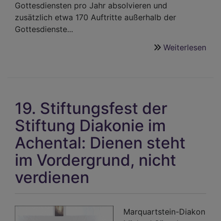
Gottesdiensten pro Jahr absolvieren und
zusätzlich etwa 170 Auftritte außerhalb der
Gottesdienste...
Weiterlesen
übe
Dek
Her
202
-
19. Stiftungsfest der
„Mu
ist
Stiftung Diakonie im
ges
Achental: Dienen steht
und
mac
im Vordergrund, nicht
glüc
verdienen
Marquartstein-Diakon