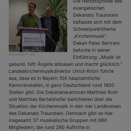
Die Herbstsynode des
evangelischen
Dekanats Traunstein
befasste sich mit dem
Schwerpunktthema
„Kirchenmusik“.
Dekan Peter Bertram
betonte in seiner
Bildrechte
P. Mix
Einführung: „Musik ist
gesund, hilft Ängste abbauen und macht glücklich.“
Landeskirchenmusikdirektor Ulrich Knörr führte
aus, dass es in Bayern 104 hauptamtliche
Kantorenstellen, in ganz Deutschland rund 1800
Stellen gibt. Die Dekanatskantoren Matthias Roth
und Matthias Bertelshofer berichteten über die
Situation der Kirchenmusik in den vier Landkreisen
des Dekanats Traunstein. Demnach gibt es hier
insgesamt 37 musikalische Gruppen mit 680
Mitgliedern, die rund 280 Auftritte in