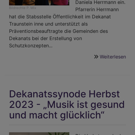
Daniela Herrmann ein.
Bildrechte
P. Mix
Pfarrerin Herrmann
hat die Stabsstelle Öffentlichkeit im Dekanat
Traunstein inne und unterstützt als
Präventionsbeauftragte die Gemeinden des
Dekanats bei der Erstellung von
Schutzkonzepten...
Weiterlesen
übe
Dek
Her
202
-
Dekanatssynode Herbst
Neu
Pfar
2023 - „Musik ist gesund
ins
und macht glücklich“
Am
ein