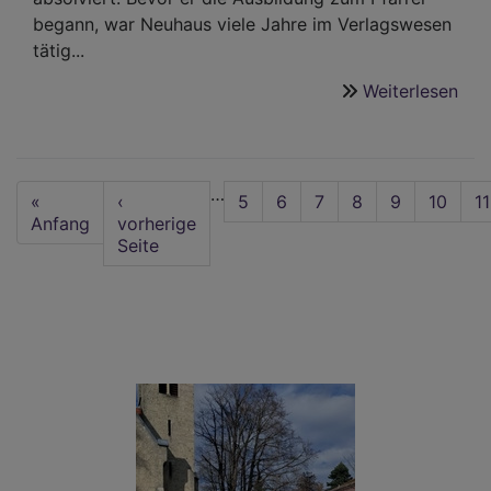
begann, war Neuhaus viele Jahre im Verlagswesen
tätig...
Weiterlesen
übe
Die
Hof
dar
Seitennummerierung
…
nich
First
«
Vorherige
‹
Seite
5
Seite
6
Seite
7
Seite
8
Aktuelle
9
Seite
10
S
11
auf
page
Anfang
Seite
vorherige
Seite
Seite
wer