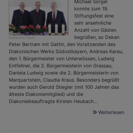
Michael Sörgel
konnte zum 19.
Stiftungsfest eine
sehr ansehnliche
Anzahl von Gästen
begrüßen, so Dekan
Bildrechte
Sachs
Peter Bertram mit Gattin, den Vorsitzenden des
Diakonischen Werks Südostbayern, Andreas Karau,
den 1. Bürgermeister von Unterwössen, Ludwig
Entfellner, die 2. Bürgermeisterin von Grassau,
Daniela Ludwig sowie die 2. Bürgermeisterin von
Marquartstein, Claudia Kraus. Besonders begrüßt
wurden auch Gerold Stiegler (mit 100 Jahren das
älteste Diakoniemitglied) und die
Diakoniebeauftragte Kirsten Heubach...
Weiterlesen
übe
19.
Stif