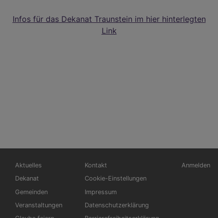
Infos für das Dekanat Traunstein im hier hinterlegten
Link
Hauptnavigation
Fußbereichsmenü
Benutzerm
Aktuelles
Kontakt
Anmelden
Dekanat
Cookie-Einstellungen
Gemeinden
Impressum
Veranstaltungen
Datenschutzerklärung