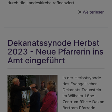
durch die Landeskirche refinanziert...
Weiterlesen
übe
Dek
Her
202
-
Dekanatssynode Herbst
Lang
ist
2023 - Neue Pfarrerin ins
mit
Amt eingeführt
Fin
zu
rec
In der Herbstsynode
des Evangelischen
Dekanats Traunstein
im Wilhelm-Löhe-
Zentrum führte Dekan
Bertram Pfarrerin