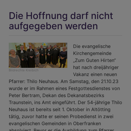
der
Stif
Die Hoffnung darf nicht
Dia
im
aufgegeben werden
Ach
Die
ste
Die evangelische
im
Kirchengemeinde
Vor
„Zum Guten Hirten“
nich
hat nach dreijähriger
ver
Bildrechte
Kreibich
Vakanz einen neuen
Pfarrer: Thilo Neuhaus. Am Samstag, den 21.10.23
wurde er im Rahmen eines Festgottesdienstes von
Peter Bertram, Dekan des Dekanatsbezirks
Traunstein, ins Amt eingeführt. Der 54-jährige Thilo
Neuhaus ist bereits seit 1. Oktober in Altötting
tätig, zuvor hatte er seinen Probedienst in zwei
evangelischen Gemeinden in Oberfranken
absolviert. Bevor er die Ausbildung zum Pfarrer