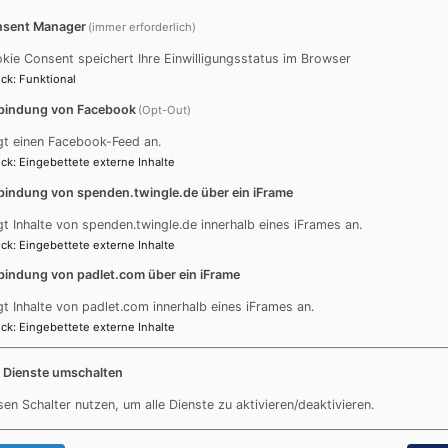
den
sent Manager
(immer erforderlich)
Schwäch
der
kie Consent speichert Ihre Einwilligungsstatus im Browser
Gesellsc
ck
:
Funktional
auf
bindung von Facebook
(Opt-Out)
gt einen Facebook-Feed an.
Weiterlesen
über
ck
:
Eingebettete externe Inhalte
Pfarrer
bindung von spenden.twingle.de über ein iFrame
Klüter
geht:
gt Inhalte von spenden.twingle.de innerhalb eines iFrames an.
Sie
ck
:
Eingebettete externe Inhalte
Saalach getauft
werden
bindung von padlet.com über ein iFrame
fehlen!
gt Inhalte von padlet.com innerhalb eines iFrames an.
ck
:
Eingebettete externe Inhalte
Experiment: Evangelische Pfarrer feiern
Familiengottesdienst am Ufer. Zehn Kinder
e Dienste umschalten
empfingen dabei bei einem Tauffest am
sen Schalter nutzen, um alle Dienste zu aktivieren/deaktivieren.
Saalachufer das Sakrament der Taufe...