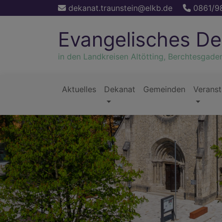
Direkt
dekanat.traunstein@elkb.de
0861/9
zum
Inhalt
Evangelisches De
in den Landkreisen Altötting, Berchtesgade
Aktuelles
Dekanat
Gemeinden
Veranst
Hauptnavigation