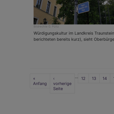
Bildrechte
G. Pültz
Würdigungskultur im Landkreis Traunstein
berichteten bereits kurz), sieht Oberbürge
Seitennummerierung
…
First
«
Vorherige
‹
Seite
12
Seite
13
Seite
14
page
Anfang
Seite
vorherige
Seite