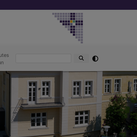
utes
Suche
un