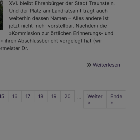
XVI. bleibt Ehrenbürger der Stadt Traunstein.
Und der Platz am Landratsamt trägt auch
weiterhin dessen Namen – Alles andere ist
jetzt nicht mehr vorstellbar. Nachdem die
»Kommission zur örtlichen Erinnerungs- und
« ihren Abschlussbericht vorgelegt hat (wir
rmeister Dr.
Weiterlesen
über
Papst
Benedik
bleibt
Ehrenbü
Seite
15
Aktuelle
16
Seite
17
Seite
18
Seite
19
Seite
20
Nächste
Weiter
Last
Ende
…
Seite
Seite
>
page
»