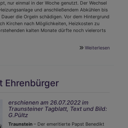
pt, nur einmal in der Woche genutzt. Der Wechsel
Heizungsanlage und anschließendem Abkühlen bis
Dauer die Orgeln schädigen. Vor dem Hintergrund
uch Kirchen nach Möglichkeiten, Heizkosten zu
vorstehenden kalten Monate dürfte noch vielerorts
Weiterlesen
über
Energie
Krise
stellt
die
bt Ehrenbürger
Kirchen
auf
eine
erschienen am 26.07.2022 im
harte
Traunsteiner Tagblatt, Text und Bild:
Probe
G.Pültz
Traunstein
– Der emeritierte Papst Benedikt