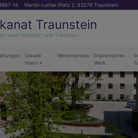
8967-14
Martin-Luther-Platz 2, 83278 Traunstein
kanat Traunstein
ner Land, Mühldorf und Traunstein
altungen
Glaube
Weiterdenken
Diakonisches
G
feiern
Werk
T