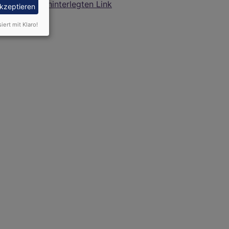
hinterlegten Link
akzeptieren
siert mit Klaro!