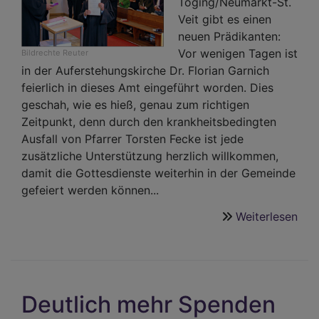
Töging/Neumarkt-St.
Veit gibt es einen
neuen Prädikanten:
Vor wenigen Tagen ist
Bildrechte
Reuter
in der Auferstehungskirche Dr. Florian Garnich
feierlich in dieses Amt eingeführt worden. Dies
geschah, wie es hieß, genau zum richtigen
Zeitpunkt, denn durch den krankheitsbedingten
Ausfall von Pfarrer Torsten Fecke ist jede
zusätzliche Unterstützung herzlich willkommen,
damit die Gottesdienste weiterhin in der Gemeinde
gefeiert werden können...
Weiterlesen
übe
Neu
Prä
für
die
Deutlich mehr Spenden
eva