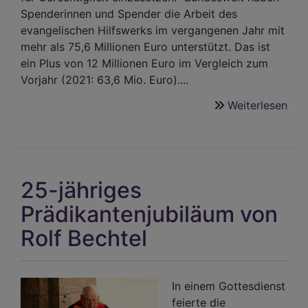
Spenderinnen und Spender die Arbeit des
evangelischen Hilfswerks im vergangenen Jahr mit
mehr als 75,6 Millionen Euro unterstützt. Das ist
ein Plus von 12 Millionen Euro im Vergleich zum
Vorjahr (2021: 63,6 Mio. Euro)....
Weiterlesen
übe
Deu
meh
Spe
für
25-jähriges
Bro
für
Prädikantenjubiläum von
die
Rolf Bechtel
Wel
In einem Gottesdienst
feierte die