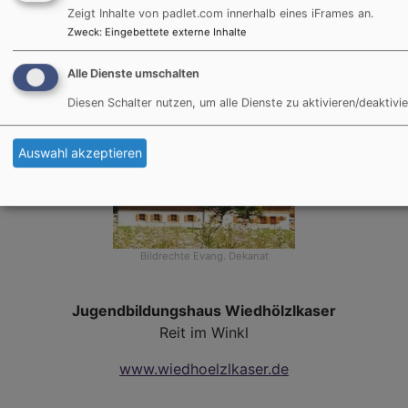
Zeigt Inhalte von padlet.com innerhalb eines iFrames an.
Zweck
:
Eingebettete externe Inhalte
Alle Dienste umschalten
Diesen Schalter nutzen, um alle Dienste zu aktivieren/deaktivie
Auswahl akzeptieren
Bildrechte
Evang. Dekanat
Jugendbildungshaus Wiedhölzlkaser
Reit im Winkl
www.wiedhoelzlkaser.de