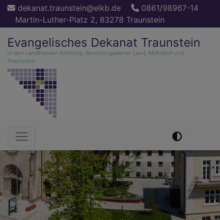
Direkt
dekanat.traunstein@elkb.de
0861/98967-14
zum
Martin-Luther-Platz 2, 83278 Traunstein
Inhalt
Evangelisches Dekanat Traunstein
in den Landkreisen Altötting, Berchtesgadener Land, Mühldorf und
Traunstein
Hauptnavigation