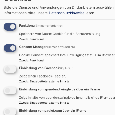
Bitte die Dienste und Anwendungen von Drittanbietern auswählen,
Informationen bitte unsere
Datenschutzhinweise
lesen.
Funktional
(immer erforderlich)
Speichern von Daten: Cookie für die Benutzersitzung
Evang.-Luth. Dekanat Traunstein
Zweck
:
Funktional
Martin-Luther-Platz 2
Consent Manager
(immer erforderlich)
83278 Traunstein
Cookie Consent speichert Ihre Einwilligungsstatus im Browser
Tel. 0861 / 98967 - 14
Zweck
:
Funktional
Fax: 0861 / 98967 - 24
Einbindung von Facebook
(Opt-Out)
dekanat.traunstein@elkb.de
Zeigt einen Facebook-Feed an.
Zweck
:
Eingebettete externe Inhalte
Einbindung von spenden.twingle.de über ein iFrame
Zeigt Inhalte von spenden.twingle.de innerhalb eines iFrames a
Zweck
:
Eingebettete externe Inhalte
Einbindung von padlet.com über ein iFrame