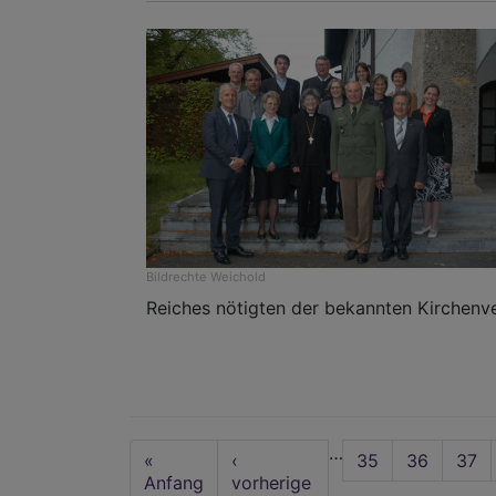
Bildrechte
Weichold
Reiches nötigten der bekannten Kirchenve
Seitennummerierung
…
First
«
Vorherige
‹
Seite
35
Seite
36
Seit
37
page
Anfang
Seite
vorherige