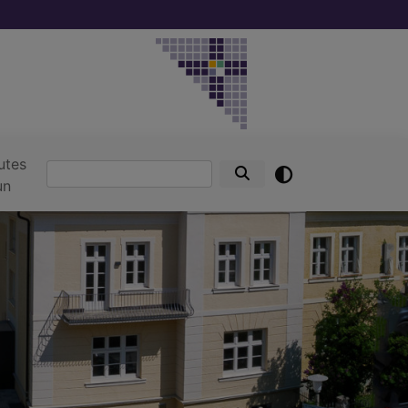
utes
Suche
un