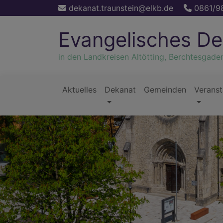
Direkt
dekanat.traunstein@elkb.de
0861/9
zum
Inhalt
Evangelisches De
in den Landkreisen Altötting, Berchtesgade
Aktuelles
Dekanat
Gemeinden
Veranst
Hauptnavigation