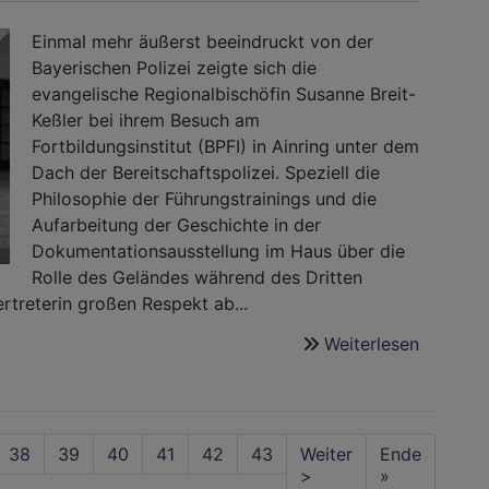
Einmal mehr äußerst beeindruckt von der
Bayerischen Polizei zeigte sich die
evangelische Regionalbischöfin Susanne Breit-
Keßler bei ihrem Besuch am
Fortbildungsinstitut (BPFI) in Ainring unter dem
Dach der Bereitschaftspolizei. Speziell die
Philosophie der Führungstrainings und die
Aufarbeitung der Geschichte in der
Dokumentationsausstellung im Haus über die
Rolle des Geländes während des Dritten
rtreterin großen Respekt ab...
Weiterlesen
über
Menschli
und
Sicherhe
e
Seite
38
Seite
39
Aktuelle
40
Seite
41
Seite
42
Seite
43
Nächste
Weiter
Last
Ende
Seite
Seite
>
page
»