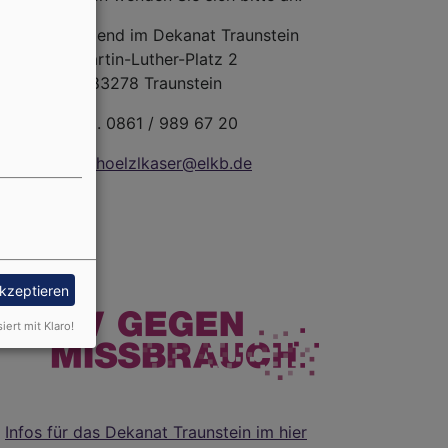
Evang. Jugend im Dekanat Traunstein
Martin-Luther-Platz 2
83278 Traunstein
Tel. 0861 / 989 67 20
wiedhoelzlkaser@elkb.de
akzeptieren
siert mit Klaro!
Infos für das Dekanat Traunstein im hier