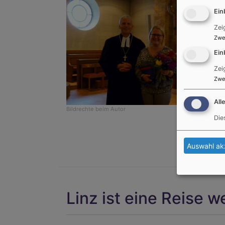
Ein
Zei
Zwe
Ein
Zei
Zwe
All
Bildrechte
beim Autor
Die
Auswahl ak
Linz ist eine Reise we