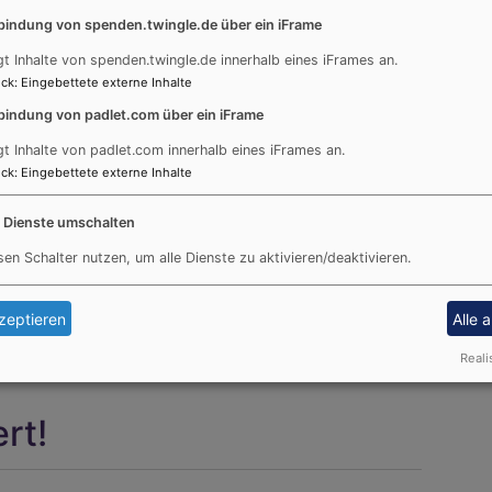
Am 19. September 2016 wurde die neue
bindung von spenden.twingle.de über ein iFrame
Leiterin der Verwaltungsstelle Traunstein Frau
Kerstin Seidel durch Dekan Peter Bertram
gt Inhalte von spenden.twingle.de innerhalb eines iFrames an.
feierlich in ihr neues Amt eingeführt.
ck
:
Eingebettete externe Inhalte
bindung von padlet.com über ein iFrame
Bei einem Empfang im Rahmen der
gt Inhalte von padlet.com innerhalb eines iFrames an.
Gesamtkonferenz wünschten die
ck
:
Eingebettete externe Inhalte
Mitarbeiterinnen der Verwaltungsstelle sowie
das ganze Pfarrkapitel Traunstein Frau Seidel
e Dienste umschalten
ein gutes Gelingen bei Ihrem neuen
Zuständigkeitsbereich.
sen Schalter nutzen, um alle Dienste zu aktivieren/deaktivieren.
zeptieren
Alle 
Reali
rt!