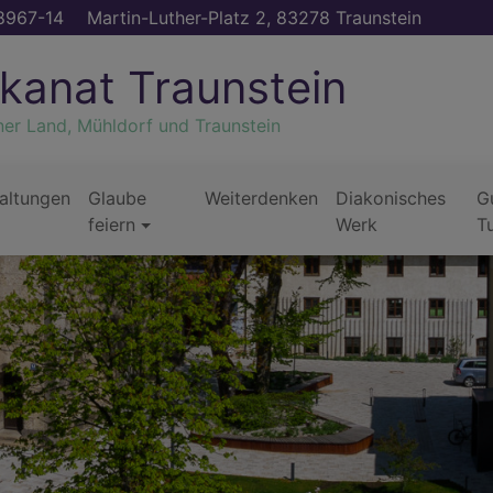
8967-14
Martin-Luther-Platz 2, 83278 Traunstein
kanat Traunstein
ner Land, Mühldorf und Traunstein
altungen
Glaube
Weiterdenken
Diakonisches
G
feiern
Werk
T