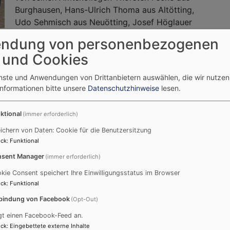
Burghausen, Hans-Ulrich Thoma aus Altötting,
Udo Sehmisch aus Neuötting, Josef Höglauer
aus Trostberg, Prädikantin Beate Adler, den
ndung von personenbezogenen
 Witti und Pater Nelson Parakkadath sowie
 und Cookies
t. Pfarrer Thoma erinnerte anlässlich des
tion für die deutsche Einheit, bei der das
enste und Anwendungen von Drittanbietern auswählen, die wir nutze
n und Freiheit im Mittelpunkt gestanden habe,
Informationen bitte unsere
Datenschutzhinweise
lesen.
ierte...
Weiterlesen
über
ktional
(immer erforderlich)
Amtsein
ichern von Daten: Cookie für die Benutzersitzung
von
ck
:
Funktional
Pfarrer
sent Manager
(immer erforderlich)
Alexand
rwaltungsstelle in das
kie Consent speichert Ihre Einwilligungsstatus im Browser
Schmidt
ck
:
Funktional
in
bindung von Facebook
(Opt-Out)
Garchin
a.d.Alz
gt einen Facebook-Feed an.
ck
:
Eingebettete externe Inhalte