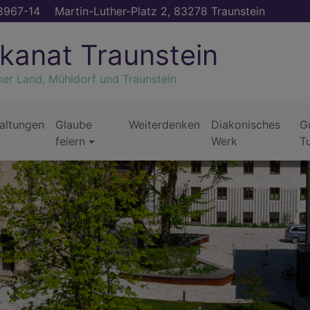
8967-14
Martin-Luther-Platz 2, 83278 Traunstein
kanat Traunstein
ner Land, Mühldorf und Traunstein
altungen
Glaube
Weiterdenken
Diakonisches
G
feiern
Werk
T