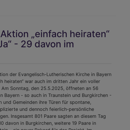
Predigt
von
Regiona
Prieto
 Aktion „einfach heiraten“
Peral
anlässli
Ja“ - 29 davon im
des
Festgott
650
Jahre
tion der Evangelisch-Lutherischen Kirche in Bayern
Traunste
ch heiraten“ war auch im dritten Jahr ein voller
. Am Sonntag, den 25.5.2025, öffneten an 56
in Bayern - so auch in Traunstein und Burgkirchen -
n und Gemeinden ihre Türen für spontane,
lizierte und dennoch feierlich-persönliche
gen. Insgesamt 801 Paare sagten an diesem Tag
 10 davon in Burgkirchen, weitere 19 Paare in