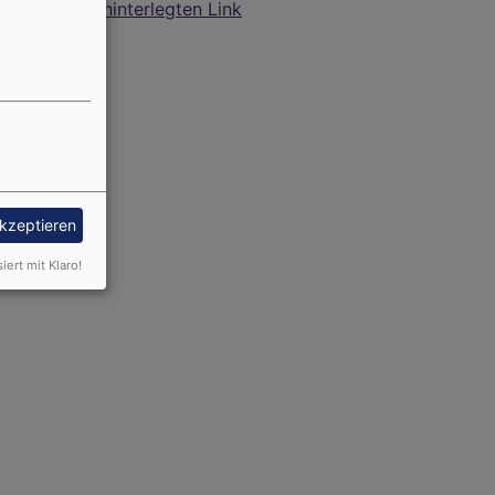
hinterlegten Link
akzeptieren
siert mit Klaro!