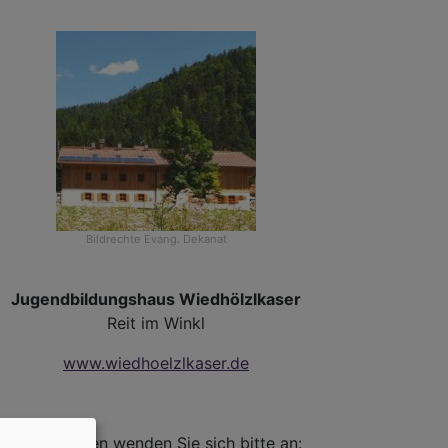
isch-
Bildrechte
Evang. Dekanat
che
Jugendbildungshaus Wiedhölzlkaser
Reit im Winkl
www.wiedhoelzlkaser.de
sbischof
s
Bei Anfragen wenden Sie sich bitte an: