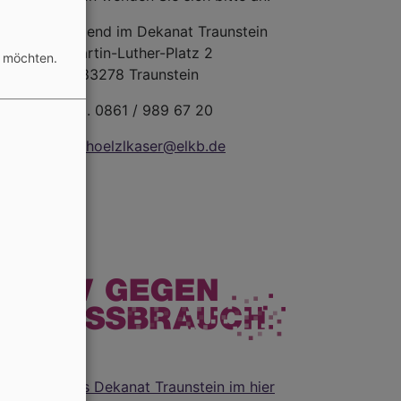
h
Evang. Jugend im Dekanat Traunstein
Martin-Luther-Platz 2
n möchten.
83278 Traunstein
Tel. 0861 / 989 67 20
wiedhoelzlkaser@elkb.de
Infos für das Dekanat Traunstein im hier