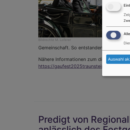
Ein
Zei
Zwe
All
Bildrechte
M. Loferer
Die
Gemeinschaft. So entstanden viele schön
Nähere Informationen zum diesjährigen Gau
Auswahl ak
https://gaufest2025traunstein.bayern/
Predigt von Regional
anlässlich des Fest