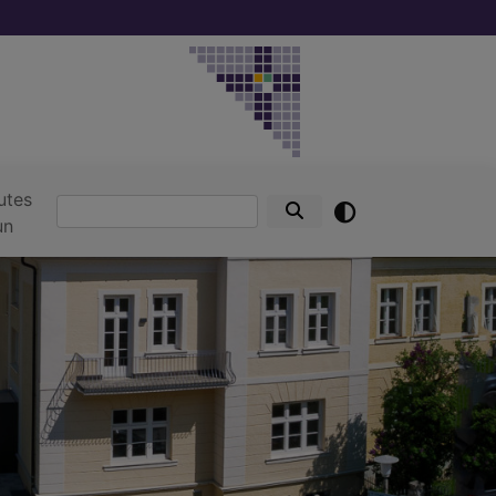
utes
Suche
un