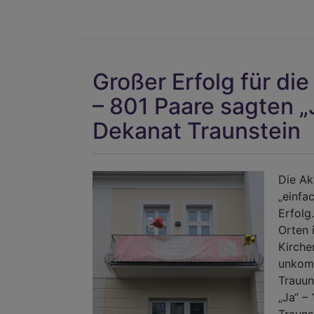
Großer Erfolg für die
– 801 Paare sagten „
Dekanat Traunstein
Die Ak
„einfa
Erfolg
Orten 
Kirche
unkomp
Trauun
„Ja“ –