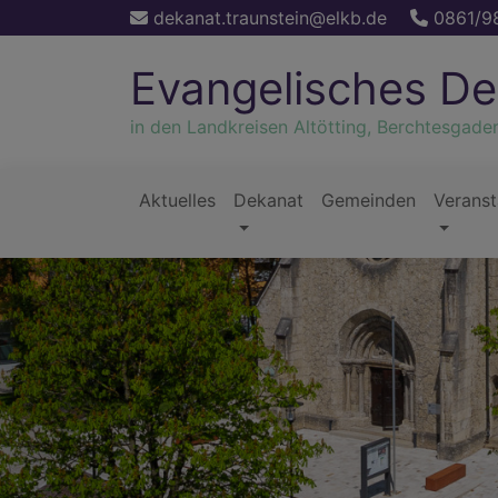
Direkt
dekanat.traunstein@elkb.de
0861/9
zum
Inhalt
Evangelisches De
in den Landkreisen Altötting, Berchtesgade
Aktuelles
Dekanat
Gemeinden
Veranst
Hauptnavigation