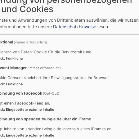
Brauchtumsorganisationen ist er der größte in
Friedric
 und Cookies
ganz Bayern. Am vergangenen Wochenende
wurde in Traunstein bei herrlichem
enste und Anwendungen von Drittanbietern auswählen, die wir nutze
Kaiserwetter mit mehr als 8000 Kindern,
Informationen bitte unsere
Datenschutzhinweise
lesen.
Jugendlichen und Erwachsenen das 135.
Gaufest gefeiert.
ktional
(immer erforderlich)
Den Festgottesdienst zelebrierte Stadtpfarrer
ichern von Daten: Cookie für die Benutzersitzung
Konrad Roider. Erstmals war Dekan Peter
ck
:
Funktional
Bertram bei der Predigt mit eingebunden.
sent Manager
(immer erforderlich)
en genauso wertvoll wie ein kontemplatives Lebens
kie Consent speichert Ihre Einwilligungsstatus im Browser
d müsse sich ergänzen. Es brauche sowohl Hand
ck
:
Funktional
ente der Ruhe, Momente für Gott, dürften nicht
bindung von Facebook
(Opt-Out)
das Leben zu gestalten. Zudem müsse man immer
 anerkennen.
gt einen Facebook-Feed an.
ck
:
Eingebettete externe Inhalte
Das diesjährige Gaufest in Traunstein ist das
bindung von spenden.twingle.de über ein iFrame
beste Beispiel für ein perfektes
gt Inhalte von spenden.twingle.de innerhalb eines iFrames an.
Zusammenspiel von Arbeit und Feiern, so
ck
:
Eingebettete externe Inhalte
Bertram, es kombiniert Hoamat, Brauchtum