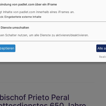
und christliche Gemeinschaft. Unzählige
bindung von padlet.com über ein iFrame
Ehrenamtliche haben mit viel
gt Inhalte von padlet.com innerhalb eines iFrames an.
Planungshirnschmalz, unterstützt von
ck
:
Eingebettete externe Inhalte
zahlreichen tatkräftigen Händen, diese
besondere Feier gestaltet – für ein
e Dienste umschalten
Miteinander, für den Glauben, für die
sen Schalter nutzen, um alle Dienste zu aktivieren/deaktivieren.
e Momente, die lange nach nachwirken werden.
fest in Traunstein finden sich unter
zeptieren
Alle 
Reali
bischof Prieto Peral
gottesdienstes 650 Jahre