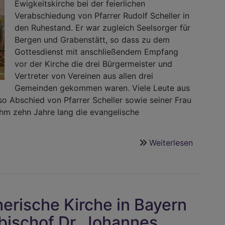
Ewigkeitskirche bei der feierlichen
Verabschiedung von Pfarrer Rudolf Scheller in
den Ruhestand. Er war zugleich Seelsorger für
Bergen und Grabenstätt, so dass zu dem
Gottesdienst mit anschließendem Empfang
vor der Kirche die drei Bürgermeister und
Vertreter von Vereinen aus allen drei
Gemeinden gekommen waren. Viele Leute aus
 Abschied von Pfarrer Scheller sowie seiner Frau
 ihm zehn Jahre lang die evangelische
Weiterlesen
über
Viele
gute
Spuren
hinterla
erische Kirche in Bayern
-
Abschie
bischof Dr. Johannes