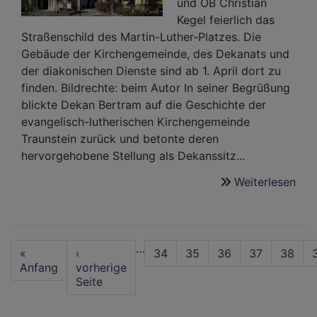
und OB Christian
Kegel feierlich das
Straßenschild des Martin-Luther-Platzes. Die
Gebäude der Kirchengemeinde, des Dekanats und
der diakonischen Dienste sind ab 1. April dort zu
finden. Bildrechte: beim Autor In seiner Begrüßung
blickte Dekan Bertram auf die Geschichte der
evangelisch-lutherischen Kirchengemeinde
Traunstein zurück und betonte deren
hervorgehobene Stellung als Dekanssitz...
Weiterlesen
übe
Neu
Adr
für
Seitennummerierung
…
die
First
«
Vorherige
‹
Seite
34
Seite
35
Seite
36
Seite
37
Aktuel
38
Geb
page
Anfang
Seite
vorherige
Seite
Seite
run
um