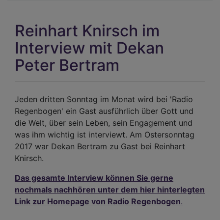
an
-
Reinhart Knirsch im
Aus
zu
Interview mit Dekan
500
Peter Bertram
Jah
der
Ref
Jeden dritten Sonntag im Monat wird bei 'Radio
Regenbogen' ein Gast ausführlich über Gott und
die Welt, über sein Leben, sein Engagement und
was ihm wichtig ist interviewt. Am Ostersonntag
2017 war Dekan Bertram zu Gast bei Reinhart
Knirsch.
Das gesamte Interview können Sie gerne
nochmals nachhören unter dem hier hinterlegten
Link zur Homepage von Radio Regenbogen
.