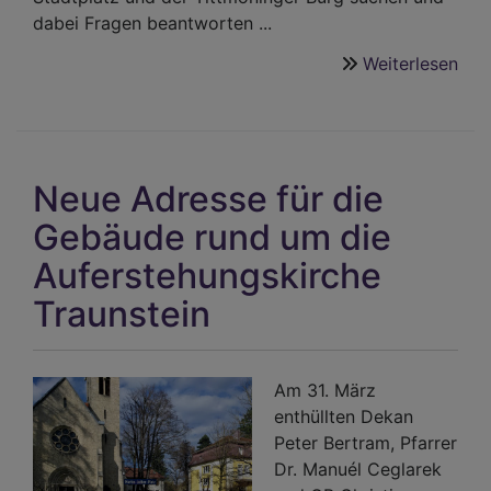
dabei Fragen beantworten ...
Weiterlesen
übe
Jug
auf
den
Spu
Neue Adresse für die
von
Mar
Gebäude rund um die
Lut
Auferstehungskirche
Traunstein
Am 31. März
enthüllten Dekan
Peter Bertram, Pfarrer
Dr. Manuél Ceglarek