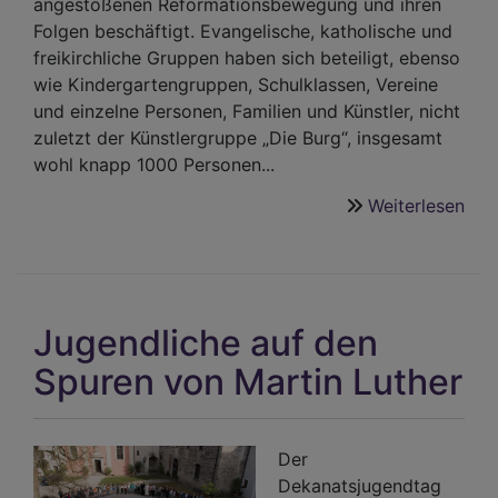
angestoßenen Reformationsbewegung und ihren
Folgen beschäftigt. Evangelische, katholische und
freikirchliche Gruppen haben sich beteiligt, ebenso
wie Kindergartengruppen, Schulklassen, Vereine
und einzelne Personen, Familien und Künstler, nicht
zuletzt der Künstlergruppe „Die Burg“, insgesamt
wohl knapp 1000 Personen...
Weiterlesen
übe
95
Bur
Ref
Ste
Jugendliche auf den
auf
der
Spuren von Martin Luther
Bur
in
Bur
Der
Dekanatsjugendtag