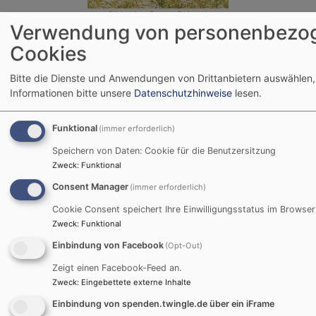
Bildrechte
Evang. Dekanat
Verwendung von personenbezo
Cookies
Jugendbildungshaus Wiedhölzlkaser
Reit im Winkl
Bitte die Dienste und Anwendungen von Drittanbietern auswählen,
Informationen bitte unsere
Datenschutzhinweise
lesen.
www.wiedhoelzlkaser.de
Funktional
(immer erforderlich)
Speichern von Daten: Cookie für die Benutzersitzung
Bei Anfragen wenden Sie sich bitte an:
Zweck
:
Funktional
Evang. Jugend im Dekanat Traunstein
Consent Manager
(immer erforderlich)
Martin-Luther-Platz 2
Cookie Consent speichert Ihre Einwilligungsstatus im Browser
83278 Traunstein
Zweck
:
Funktional
Einbindung von Facebook
(Opt-Out)
Tel. 0861 / 989 67 20
Zeigt einen Facebook-Feed an.
wiedhoelzlkaser@elkb.de
Zweck
:
Eingebettete externe Inhalte
Einbindung von spenden.twingle.de über ein iFrame