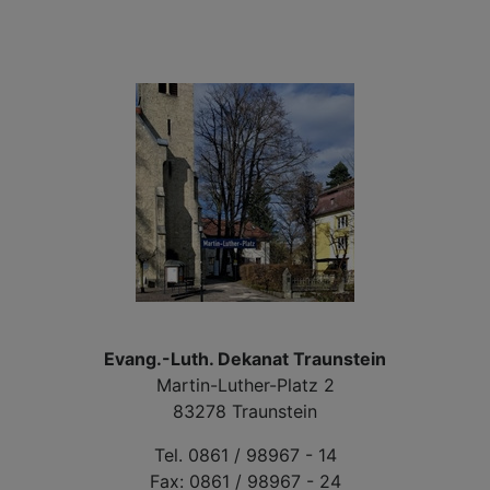
die
Auf
Tra
Evang.-Luth. Dekanat Traunstein
Martin-Luther-Platz 2
83278 Traunstein
Tel. 0861 / 98967 - 14
Fax: 0861 / 98967 - 24