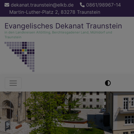
Direkt
dekanat.traunstein@elkb.de
0861/98967-14
zum
Martin-Luther-Platz 2, 83278 Traunstein
Inhalt
Evangelisches Dekanat Traunstein
in den Landkreisen Altötting, Berchtesgadener Land, Mühldorf und
Traunstein
Hauptnavigation