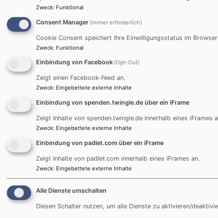
Zweck
:
Funktional
Consent Manager
(immer erforderlich)
Cookie Consent speichert Ihre Einwilligungsstatus im Browser
Bildrechte
Evang. Dekanat
Zweck
:
Funktional
Einbindung von Facebook
(Opt-Out)
Jugendbildungshaus Wiedhölzlkaser
Zeigt einen Facebook-Feed an.
Reit im Winkl
Zweck
:
Eingebettete externe Inhalte
www.wiedhoelzlkaser.de
Einbindung von spenden.twingle.de über ein iFrame
Zeigt Inhalte von spenden.twingle.de innerhalb eines iFrames a
Zweck
:
Eingebettete externe Inhalte
Bei Anfragen wenden Sie sich bitte an:
Einbindung von padlet.com über ein iFrame
Zeigt Inhalte von padlet.com innerhalb eines iFrames an.
Evang. Jugend im Dekanat Traunstein
Zweck
:
Eingebettete externe Inhalte
Martin-Luther-Platz 2
83278 Traunstein
Alle Dienste umschalten
Tel. 0861 / 989 67 20
Diesen Schalter nutzen, um alle Dienste zu aktivieren/deaktivie