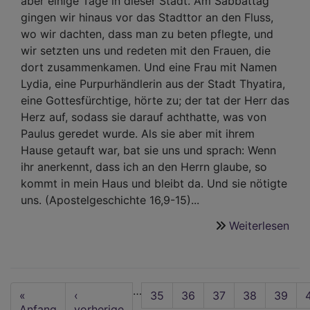
aber einige Tage in dieser Stadt. Am Sabbattag
gingen wir hinaus vor das Stadttor an den Fluss,
wo wir dachten, dass man zu beten pflegte, und
wir setzten uns und redeten mit den Frauen, die
dort zusammenkamen. Und eine Frau mit Namen
Lydia, eine Purpurhändlerin aus der Stadt Thyatira,
eine Gottesfürchtige, hörte zu; der tat der Herr das
Herz auf, sodass sie darauf achthatte, was von
Paulus geredet wurde. Als sie aber mit ihrem
Hause getauft war, bat sie uns und sprach: Wenn
ihr anerkennt, dass ich an den Herrn glaube, so
kommt in mein Haus und bleibt da. Und sie nötigte
uns. (Apostelgeschichte 16,9-15)...
Weiterlesen
übe
Pre
von
Sup
Seitennummerierung
…
Mag
First
«
Vorherige
‹
Seite
35
Seite
36
Seite
37
Seite
38
Aktuel
39
Oliv
page
Anfang
Seite
vorherige
Seite