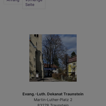
Seite
Dan
zu
Erö
der
Lan
Evang.-Luth. Dekanat Traunstein
Martin-Luther-Platz 2
83278 Traunstein