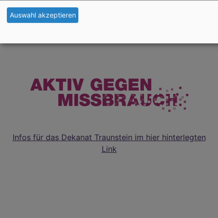
wiedhoelzlkaser@elkb.de
Auswahl akzeptieren
Infos für das Dekanat Traunstein im hier hinterlegten
Link