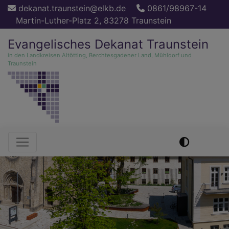
Direkt
dekanat.traunstein@elkb.de
0861/98967-14
zum
Martin-Luther-Platz 2, 83278 Traunstein
Inhalt
Evangelisches Dekanat Traunstein
in den Landkreisen Altötting, Berchtesgadener Land, Mühldorf und
Traunstein
Hauptnavigation