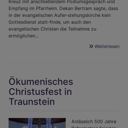
Kreuz mit anschließendem Podiumsgespräch und
Empfang im Pfarrheim. Dekan Bertram sagte, dass
in der evangelischen Aufer-stehungskirche kein
Gottesdienst statt-finde, um auch den
evangelischen Christen die Teilnahme zu
ermöglichen...
Weiterlesen
übe
Mit
freu
Neu
auf
Ökumenisches
zug
Christusfest in
Traunstein
Anlässlich 500 Jahre