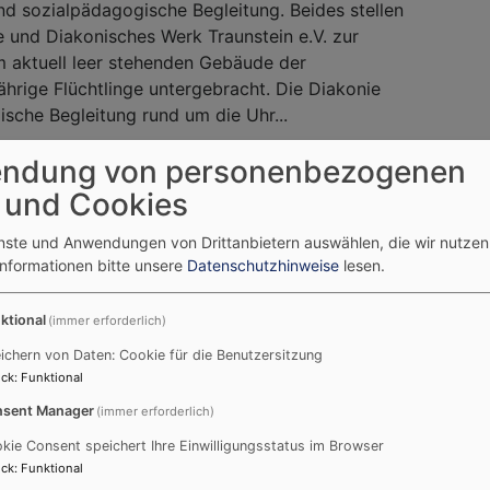
nd sozialpädagogische Begleitung. Beides stellen
 und Diakonisches Werk Traunstein e.V. zur
 aktuell leer stehenden Gebäude der
hrige Flüchtlinge untergebracht. Die Diakonie
ische Begleitung rund um die Uhr...
Weiterlesen
über
ndung von personenbezogenen
Herberg
 und Cookies
wie
an
enste und Anwendungen von Drittanbietern auswählen, die wir nutze
Weihnac
Informationen bitte unsere
Datenschutzhinweise
lesen.
14
ktional
(immer erforderlich)
ichern von Daten: Cookie für die Benutzersitzung
Einen gelungenen Konvent verbrachten die
ck
:
Funktional
Pfarrerinnen und Pfarrer des Dekanatsbezirks
sent Manager
(immer erforderlich)
Traunstein zusammen mit ihren Familien in der
Langau. Humorvolles und Hintergründiges in
kie Consent speichert Ihre Einwilligungsstatus im Browser
Märchen, Sprachspielen und Gedichten wurde
ck
:
Funktional