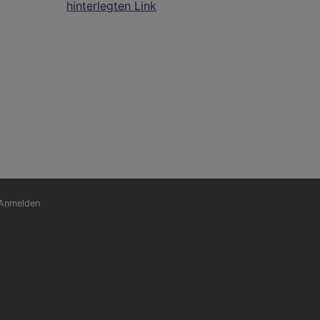
hinterlegten Link
nutzermenü
Anmelden