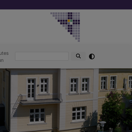
utes
Suche
un