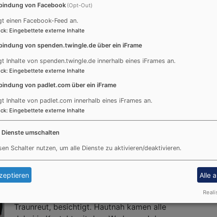
vom Referenten, Herrn Prof. Siegfried Macht,
bindung von Facebook
(Opt-Out)
spannend beleuchtet. Außerdem gab er viele
gt einen Facebook-Feed an.
pratkische Tipps rund um die Themen Singen
ck
:
Eingebettete externe Inhalte
und Spielen mit Kleinkindern und
bindung von spenden.twingle.de über ein iFrame
Konfirmanden.
gt Inhalte von spenden.twingle.de innerhalb eines iFrames an.
ck
:
Eingebettete externe Inhalte
bindung von padlet.com über ein iFrame
gt Inhalte von padlet.com innerhalb eines iFrames an.
ck
:
Eingebettete externe Inhalte
e Dienste umschalten
sen Schalter nutzen, um alle Dienste zu aktivieren/deaktivieren.
Kunst der Gegenwart hat das Pfarrkapitel des
Evang.-Luth. Dekanatsbezirks Traunstein bei
zeptieren
Alle 
seinem Besuch im DASMAXIMUM, Museum für
Reali
Hauptwerke zeitgenössischer Kund in
Traunreut, besichtigt. Hautnah kamen alle