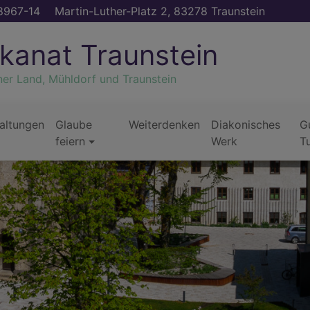
8967-14
Martin-Luther-Platz 2, 83278 Traunstein
kanat Traunstein
ner Land, Mühldorf und Traunstein
altungen
Glaube
Weiterdenken
Diakonisches
G
feiern
Werk
T