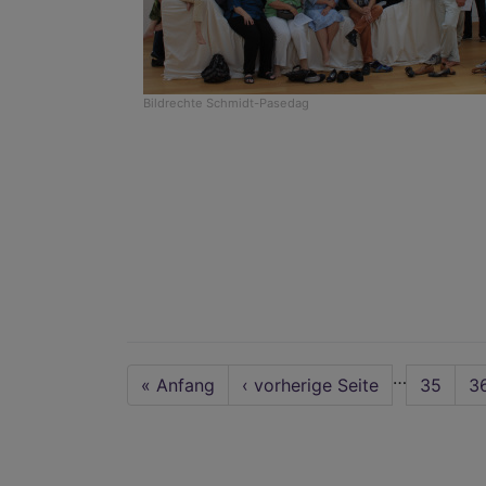
Bildrechte
Schmidt-Pasedag
Seitennummerierung
…
First
« Anfang
Vorherige
‹ vorherige Seite
Seite
35
Se
3
page
Seite