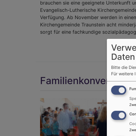
brauchen sie eine geeignete Unterkunft u
Evangelisch-Lutherische Kirchengemeinde
Verfügung. Ab November werden in einem
Kirchengemeinde Traunstein acht minderjä
sorgt für eine fachkundige sozialpädagog
Verwe
Daten
Bitte die Di
Für weitere 
Familienkonvent 20
Fun
Spe
Zwe
Con
Coo
Zwe