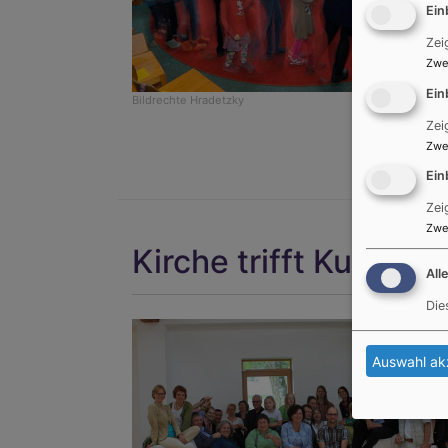
Ein
Zei
Zwe
Ein
Bildrechte
Hradetzky
Zei
Zwe
Ein
Zei
Zwe
Kirche trifft Kunst
All
Die
Auswahl ak