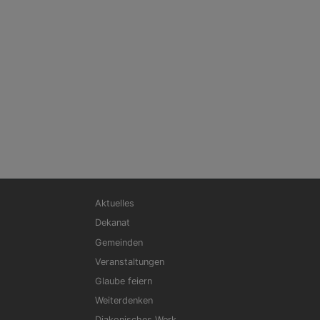
Hauptnavigation
Aktuelles
Dekanat
Gemeinden
Veranstaltungen
Glaube feiern
Weiterdenken
Diakonisches Werk