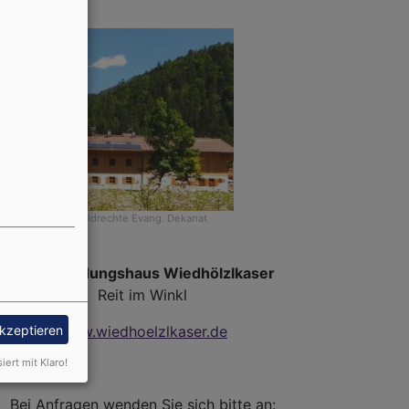
Bildrechte
Evang. Dekanat
Jugendbildungshaus Wiedhölzlkaser
Reit im Winkl
akzeptieren
www.wiedhoelzlkaser.de
siert mit Klaro!
Bei Anfragen wenden Sie sich bitte an: