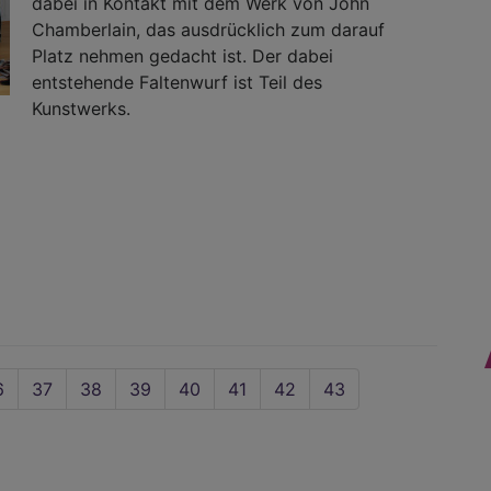
dabei in Kontakt mit dem Werk von John
Chamberlain, das ausdrücklich zum darauf
Platz nehmen gedacht ist. Der dabei
entstehende Faltenwurf ist Teil des
Kunstwerks.
ite
6
Seite
37
Seite
38
Seite
39
Seite
40
Seite
41
Seite
42
Aktuelle
43
Seite