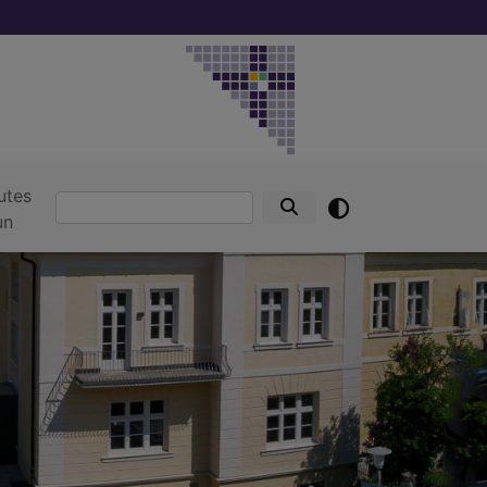
utes
Suche
un