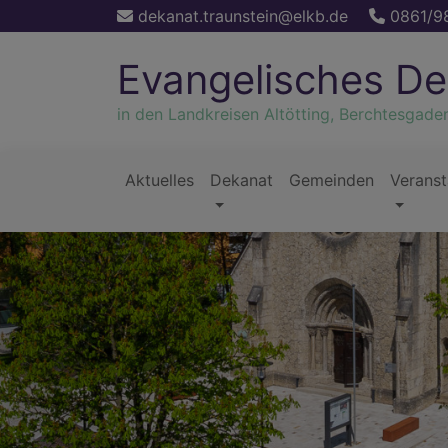
Direkt
dekanat.traunstein@elkb.de
0861/9
zum
Inhalt
Evangelisches De
in den Landkreisen Altötting, Berchtesgade
Aktuelles
Dekanat
Gemeinden
Veranst
Hauptnavigation