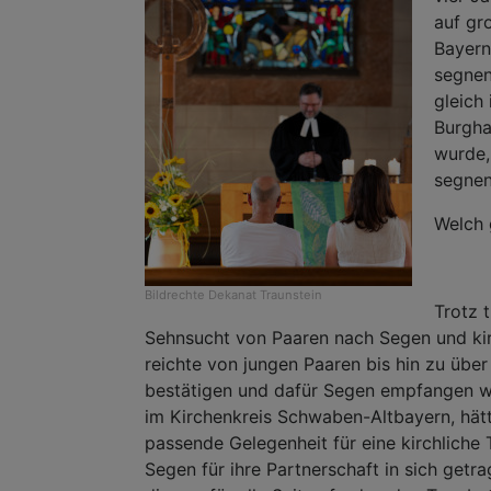
auf gr
Bayern
segnen
gleich
Burgha
wurde,
segnen
Welch 
Bildrechte
Dekanat Traunstein
Trotz 
Sehnsucht von Paaren nach Segen und kir
reichte von jungen Paaren bis hin zu über
bestätigen und dafür Segen empfangen wo
im Kirchenkreis Schwaben-Altbayern, hätt
passende Gelegenheit für eine kirchlich
Segen für ihre Partnerschaft in sich get