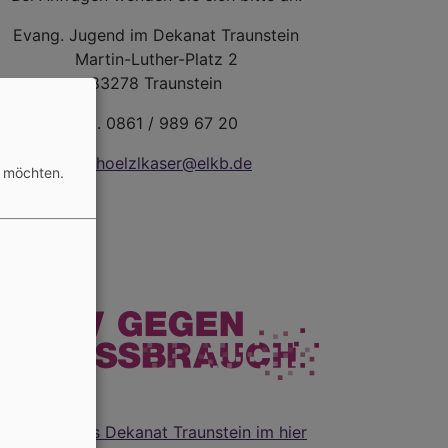
Evang. Jugend im Dekanat Traunstein
Martin-Luther-Platz 2
83278 Traunstein
Tel. 0861 / 989 67 20
wiedhoelzlkaser@elkb.de
n möchten.
Infos für das Dekanat Traunstein im hier