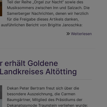
Teil der Reihe „Orgel zur Nacht“ sowie des
Berchte
Musiksommers zwischen Inn und Salzach. Die
Land
Samerberger Nachrichten, denen wir herzlich
für die Freigabe dieses Artikels danken,
ausführlichen Bericht von Brigitte Janoschka:
Weiterlesen
über
Traunste
Orgel
goes
Cinema
 erhält Goldene
in
der
Landkreises Altötting
Auferst
Dekan Peter Bertram freut sich über die
besondere Auszeichnung, die Carmen
Baumgärtner, Mitglied des Präsidiums der
Dekanatssynode Traunstein verliehen wurde: