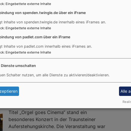
ck
:
Eingebettete externe Inhalte
twicklung brauche finanzielle Mittel, Mut, Zeit und
bindung von spenden.twingle.de über ein iFrame
de war von Dankbarkeit gegenüber allen
gt Inhalte von spenden.twingle.de innerhalb eines iFrames an.
ck
:
Eingebettete externe Inhalte
Weiterlesen
über
bindung von padlet.com über ein iFrame
Vom
Ort
gt Inhalte von padlet.com innerhalb eines iFrames an.
des
ck
:
Eingebettete externe Inhalte
Umbruc
es Cinema in der
e Dienste umschalten
zum
Campus
e
sen Schalter nutzen, um alle Dienste zu aktivieren/deaktivieren.
der
Menschli
zeptieren
Alle 
-
Filmmusik auf Orgel und Schlagwerk in der
von
Reali
Traunsteiner Auferstehungskirche – Unter dem
der
Titel „Orgel goes Cinema“ stand ein
Insula
besonderes Konzert in der Traunsteiner
zum
Auferstehungskirche. Die Veranstaltung war
Augusti