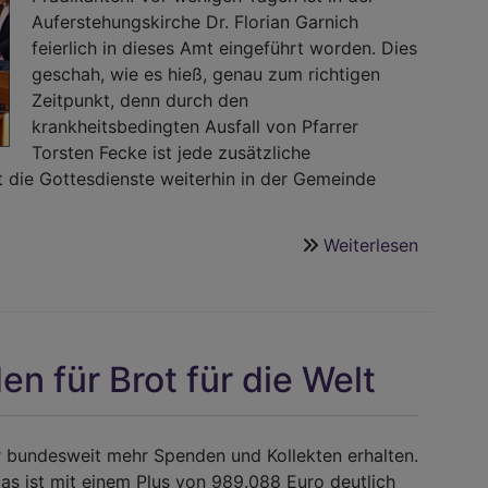
Auferstehungskirche Dr. Florian Garnich
feierlich in dieses Amt eingeführt worden. Dies
geschah, wie es hieß, genau zum richtigen
Zeitpunkt, denn durch den
krankheitsbedingten Ausfall von Pfarrer
Torsten Fecke ist jede zusätzliche
 die Gottesdienste weiterhin in der Gemeinde
Weiterlesen
über
Neuer
Prädikan
für
die
n für Brot für die Welt
evangel
Kirche
Töging
r bundesweit mehr Spenden und Kollekten erhalten.
Das ist mit einem Plus von 989.088 Euro deutlich