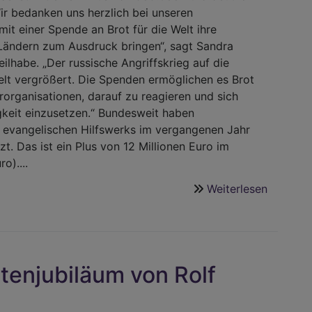
ir bedanken uns herzlich bei unseren
mit einer Spende an Brot für die Welt ihre
 Ländern zum Ausdruck bringen“, sagt Sandra
lhabe. „Der russische Angriffskrieg auf die
Welt vergrößert. Die Spenden ermöglichen es Brot
rorganisationen, darauf zu reagieren und sich
gkeit einzusetzen.“ Bundesweit haben
 evangelischen Hilfswerks im vergangenen Jahr
zt. Das ist ein Plus von 12 Millionen Euro im
o)....
Weiterlesen
über
Deutlich
mehr
Spende
für
tenjubiläum von Rolf
Brot
für
die