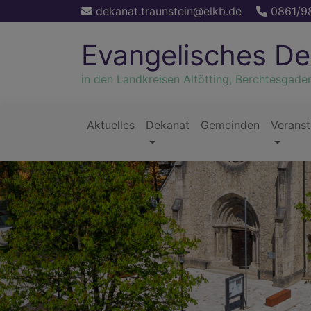
Direkt
dekanat.traunstein@elkb.de
0861/9
zum
Inhalt
Evangelisches De
in den Landkreisen Altötting, Berchtesgade
Aktuelles
Dekanat
Gemeinden
Veranst
Hauptnavigation