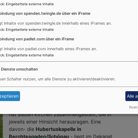
Musikalisch gestaltet wurde der Gottesdienst von
ck
:
Eingebettete externe Inhalte
l und Roland Beier an der Geige. Im Anschluss an
bindung von spenden.twingle.de über ein iFrame
n zum Empfang in den Gemeindesaal eingeladen.
gt Inhalte von spenden.twingle.de innerhalb eines iFrames an.
ck
:
Eingebettete externe Inhalte
bindung von padlet.com über ein iFrame
gt Inhalte von padlet.com innerhalb eines iFrames an.
ck
:
Eingebettete externe Inhalte
n Bayern -
 Berchtesgaden/Schöngau
e Dienste umschalten
sen Schalter nutzen, um alle Dienste zu aktivieren/deaktivieren.
In Bayern gibt es sehr viele evangelische
zeptieren
Alle 
Kirchen. Aber welche ist die Älteste? Oder die
Größte? Die Redaktion des Sonntagsblattes
Reali
hat sieben Kirchen zusammengestellt, die in
jeweils einer Hinsicht herausragen. Eine
davon- die
Hubertuskapelle in
Berchtesgaden/Schönau
- liegt im Dekanat