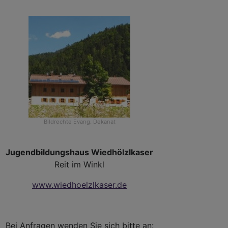
Bildrechte
Evang. Dekanat
Jugendbildungshaus Wiedhölzlkaser
Reit im Winkl
n
www.wiedhoelzlkaser.de
Bei Anfragen wenden Sie sich bitte an: