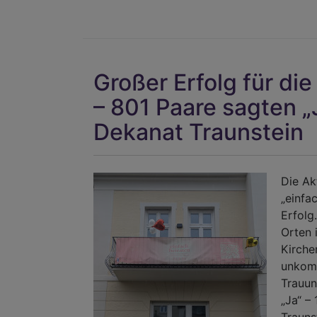
Großer Erfolg für die
– 801 Paare sagten „
Dekanat Traunstein
Die Ak
„einfa
Erfolg
Orten 
Kirche
unkomp
Trauun
„Ja“ –