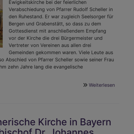
Ewigkeitskirche bei der feierlichen
Verabschiedung von Pfarrer Rudolf Scheller in
den Ruhestand. Er war zugleich Seelsorger für
Bergen und Grabenstätt, so dass zu dem
Gottesdienst mit anschließendem Empfang
vor der Kirche die drei Bürgermeister und
Vertreter von Vereinen aus allen drei
Gemeinden gekommen waren. Viele Leute aus
 Abschied von Pfarrer Scheller sowie seiner Frau
 ihm zehn Jahre lang die evangelische
Weiterlesen
über
Viele
gute
Spuren
hinterla
erische Kirche in Bayern
-
Abschie
bischof Dr. Johannes