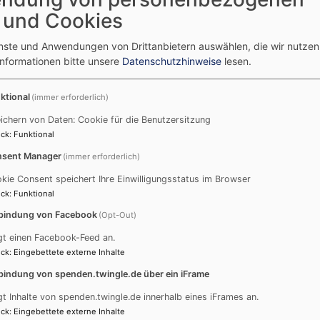
Brauchtumsorganisationen ist er der größte in
Friedric
 und Cookies
ganz Bayern. Am vergangenen Wochenende
wurde in Traunstein bei herrlichem
enste und Anwendungen von Drittanbietern auswählen, die wir nutze
Kaiserwetter mit mehr als 8000 Kindern,
Informationen bitte unsere
Datenschutzhinweise
lesen.
Jugendlichen und Erwachsenen das 135.
Gaufest gefeiert.
ktional
(immer erforderlich)
Den Festgottesdienst zelebrierte Stadtpfarrer
ichern von Daten: Cookie für die Benutzersitzung
Konrad Roider. Erstmals war Dekan Peter
ck
:
Funktional
Bertram bei der Predigt mit eingebunden.
sent Manager
(immer erforderlich)
en genauso wertvoll wie ein kontemplatives Lebens
kie Consent speichert Ihre Einwilligungsstatus im Browser
d müsse sich ergänzen. Es brauche sowohl Hand
ck
:
Funktional
ente der Ruhe, Momente für Gott, dürften nicht
bindung von Facebook
(Opt-Out)
das Leben zu gestalten. Zudem müsse man immer
 anerkennen.
gt einen Facebook-Feed an.
ck
:
Eingebettete externe Inhalte
Das diesjährige Gaufest in Traunstein ist das
bindung von spenden.twingle.de über ein iFrame
beste Beispiel für ein perfektes
gt Inhalte von spenden.twingle.de innerhalb eines iFrames an.
Zusammenspiel von Arbeit und Feiern, so
ck
:
Eingebettete externe Inhalte
Bertram, es kombiniert Hoamat, Brauchtum