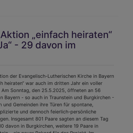
Predigt
von
Regiona
Prieto
 Aktion „einfach heiraten“
Peral
anlässli
Ja“ - 29 davon im
des
Festgott
650
Jahre
tion der Evangelisch-Lutherischen Kirche in Bayern
Traunste
ch heiraten“ war auch im dritten Jahr ein voller
. Am Sonntag, den 25.5.2025, öffneten an 56
in Bayern - so auch in Traunstein und Burgkirchen -
n und Gemeinden ihre Türen für spontane,
lizierte und dennoch feierlich-persönliche
gen. Insgesamt 801 Paare sagten an diesem Tag
 10 davon in Burgkirchen, weitere 19 Paare in