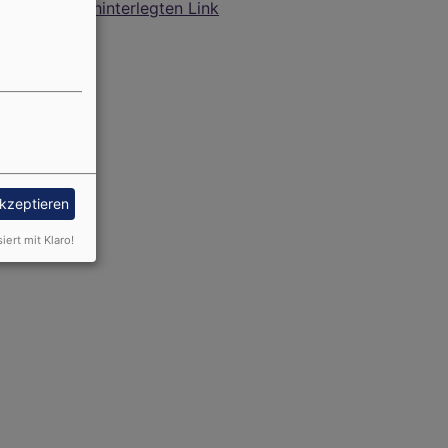
hinterlegten Link
akzeptieren
siert mit Klaro!