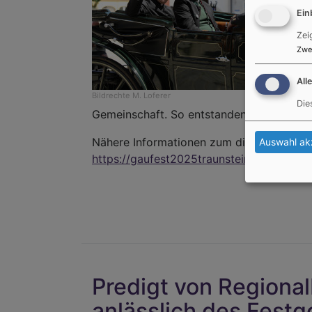
Ein
Zei
Zwe
All
Bildrechte
M. Loferer
Die
Gemeinschaft. So entstanden viele schön
Nähere Informationen zum diesjährigen Gau
Auswahl ak
https://gaufest2025traunstein.bayern/
Predigt von Regional
anlässlich des Fest