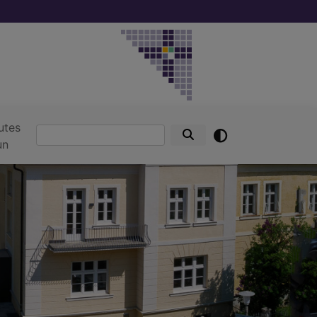
utes
Suche
un