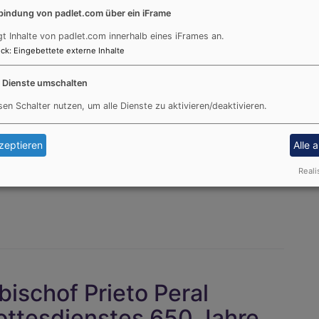
und christliche Gemeinschaft. Unzählige
bindung von padlet.com über ein iFrame
Ehrenamtliche haben mit viel
gt Inhalte von padlet.com innerhalb eines iFrames an.
Planungshirnschmalz, unterstützt von
ck
:
Eingebettete externe Inhalte
zahlreichen tatkräftigen Händen, diese
besondere Feier gestaltet – für ein
e Dienste umschalten
Miteinander, für den Glauben, für die
sen Schalter nutzen, um alle Dienste zu aktivieren/deaktivieren.
e Momente, die lange nach nachwirken werden.
fest in Traunstein finden sich unter
zeptieren
Alle 
Reali
bischof Prieto Peral
gottesdienstes 650 Jahre