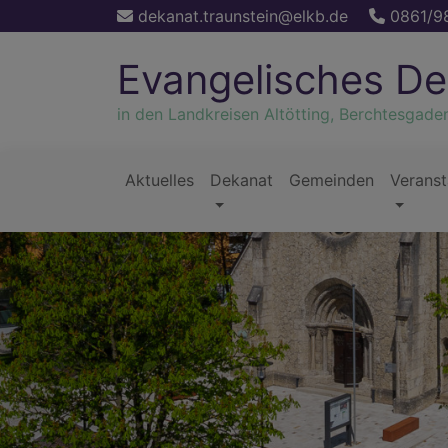
Direkt
dekanat.traunstein@elkb.de
0861/9
zum
Inhalt
Evangelisches De
in den Landkreisen Altötting, Berchtesgade
Aktuelles
Dekanat
Gemeinden
Veranst
Hauptnavigation