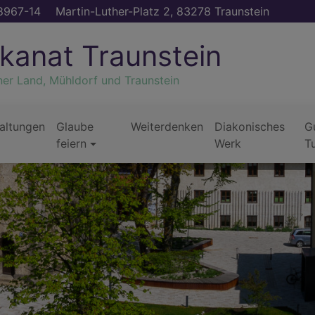
8967-14
Martin-Luther-Platz 2, 83278 Traunstein
kanat Traunstein
ner Land, Mühldorf und Traunstein
altungen
Glaube
Weiterdenken
Diakonisches
G
feiern
Werk
T