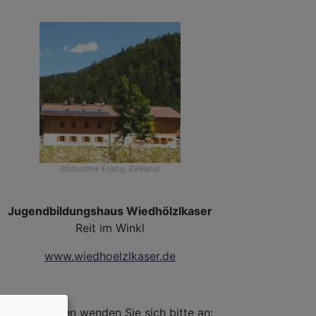
isch-
Bildrechte
Evang. Dekanat
che
Jugendbildungshaus Wiedhölzlkaser
Reit im Winkl
www.wiedhoelzlkaser.de
sbischof
s
Bei Anfragen wenden Sie sich bitte an: