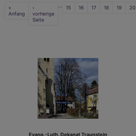
Seitennummerierung
…
First
«
Vorherige
‹
Seite
15
Seite
16
Seite
17
Seite
18
Aktuelle
19
Se
20
page
Anfang
Seite
vorherige
Seite
Seite
Evang.-Luth. Dekanat Traunstein