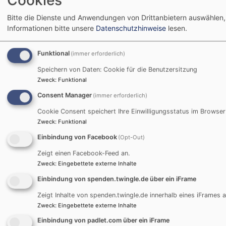
Bitte die Dienste und Anwendungen von Drittanbietern auswählen,
Informationen bitte unsere
Datenschutzhinweise
lesen.
Funktional
(immer erforderlich)
Bildrechte
Evang. Dekanat
Speichern von Daten: Cookie für die Benutzersitzung
Zweck
:
Funktional
Consent Manager
(immer erforderlich)
Jugendbildungshaus Wiedhölzlkaser
Reit im Winkl
Cookie Consent speichert Ihre Einwilligungsstatus im Browser
Zweck
:
Funktional
www.wiedhoelzlkaser.de
Einbindung von Facebook
(Opt-Out)
Zeigt einen Facebook-Feed an.
Zweck
:
Eingebettete externe Inhalte
Bei Anfragen wenden Sie sich bitte an:
Einbindung von spenden.twingle.de über ein iFrame
Evang. Jugend im Dekanat Traunstein
Zeigt Inhalte von spenden.twingle.de innerhalb eines iFrames a
Martin-Luther-Platz 2
Zweck
:
Eingebettete externe Inhalte
83278 Traunstein
Einbindung von padlet.com über ein iFrame