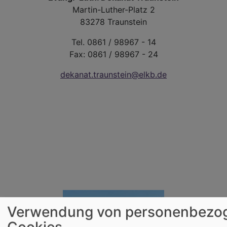
Martin-Luther-Platz 2
83278 Traunstein
Tel. 0861 / 98967 - 14
Fax: 0861 / 98967 - 24
dekanat.traunstein@elkb.de
Verwendung von personenbezo
Cookies