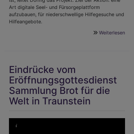
ist, leitet Döring das Projekt. Ziel der Aktion: eine
Art digitale Seel- und Fürsorgeplattform
aufzubauen, für niederschwellige Hilfegesuche und
Hilfeangebote.
Weiterlesen
übe
Digi
Tei
ist
kei
Eindrücke vom
Fra
des
Eröffnungsgottesdienst
Alte
Sammlung Brot für die
Welt in Traunstein