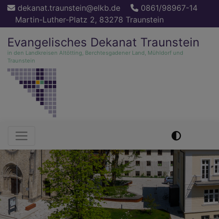
Direkt
dekanat.traunstein@elkb.de
0861/98967-14
zum
Martin-Luther-Platz 2, 83278 Traunstein
Inhalt
Evangelisches Dekanat Traunstein
in den Landkreisen Altötting, Berchtesgadener Land, Mühldorf und
Traunstein
Hauptnavigation