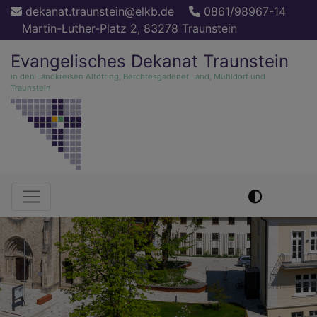
Direkt
dekanat.traunstein@elkb.de
0861/98967-14
zum
Martin-Luther-Platz 2, 83278 Traunstein
Inhalt
Evangelisches Dekanat Traunstein
in den Landkreisen Altötting, Berchtesgadener Land, Mühldorf und
Traunstein
Hauptnavigation