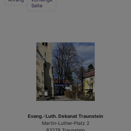
Seite
Dan
zu
Erö
der
Lan
Evang.-Luth. Dekanat Traunstein
Martin-Luther-Platz 2
83278 Traunstein