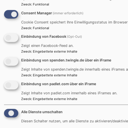
Zweck
:
Funktional
Consent Manager
(immer erforderlich)
Cookie Consent speichert Ihre Einwilligungsstatus im Browser
Bildrechte
Evang. Dekanat
Zweck
:
Funktional
Einbindung von Facebook
(Opt-Out)
Jugendbildungshaus Wiedhölzlkaser
Zeigt einen Facebook-Feed an.
Reit im Winkl
Zweck
:
Eingebettete externe Inhalte
www.wiedhoelzlkaser.de
Einbindung von spenden.twingle.de über ein iFrame
Zeigt Inhalte von spenden.twingle.de innerhalb eines iFrames a
Zweck
:
Eingebettete externe Inhalte
Bei Anfragen wenden Sie sich bitte an:
Einbindung von padlet.com über ein iFrame
Zeigt Inhalte von padlet.com innerhalb eines iFrames an.
Evang. Jugend im Dekanat Traunstein
Zweck
:
Eingebettete externe Inhalte
Martin-Luther-Platz 2
83278 Traunstein
Alle Dienste umschalten
Tel. 0861 / 989 67 20
Diesen Schalter nutzen, um alle Dienste zu aktivieren/deaktivie