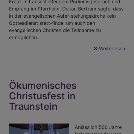
Kreuz mit anschließendem Podiumsgespräch und
Empfang im Pfarrheim. Dekan Bertram sagte, dass
in der evangelischen Aufer-stehungskirche kein
Gottesdienst statt-finde, um auch den
evangelischen Christen die Teilnahme zu
ermöglichen...
Weiterlesen
übe
Mit
freu
Neu
auf
Ökumenisches
zug
Christusfest in
Traunstein
Anlässlich 500 Jahre