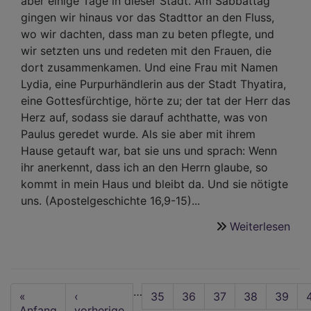
aber einige Tage in dieser Stadt. Am Sabbattag
gingen wir hinaus vor das Stadttor an den Fluss,
wo wir dachten, dass man zu beten pflegte, und
wir setzten uns und redeten mit den Frauen, die
dort zusammenkamen. Und eine Frau mit Namen
Lydia, eine Purpurhändlerin aus der Stadt Thyatira,
eine Gottesfürchtige, hörte zu; der tat der Herr das
Herz auf, sodass sie darauf achthatte, was von
Paulus geredet wurde. Als sie aber mit ihrem
Hause getauft war, bat sie uns und sprach: Wenn
ihr anerkennt, dass ich an den Herrn glaube, so
kommt in mein Haus und bleibt da. Und sie nötigte
uns. (Apostelgeschichte 16,9-15)...
Weiterlesen
übe
Pre
von
Sup
Seitennummerierung
…
Mag
First
«
Vorherige
‹
Seite
35
Seite
36
Seite
37
Seite
38
Aktuel
39
Oliv
page
Anfang
Seite
vorherige
Seite