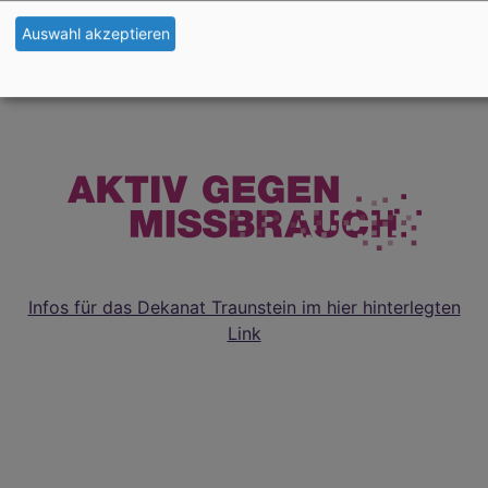
wiedhoelzlkaser@elkb.de
Auswahl akzeptieren
Infos für das Dekanat Traunstein im hier hinterlegten
Link