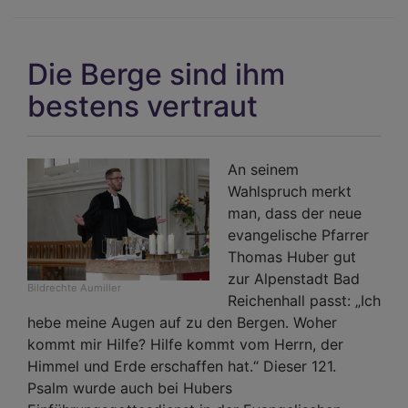
Bes
feie
Kir
Die Berge sind ihm
mit
bestens vertraut
An seinem
Wahlspruch merkt
man, dass der neue
evangelische Pfarrer
Thomas Huber gut
zur Alpenstadt Bad
Bildrechte
Aumiller
Reichenhall passt: „Ich
hebe meine Augen auf zu den Bergen. Woher
kommt mir Hilfe? Hilfe kommt vom Herrn, der
Himmel und Erde erschaffen hat.“ Dieser 121.
Psalm wurde auch bei Hubers