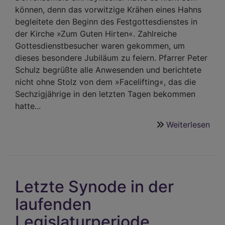
können, denn das vorwitzige Krähen eines Hahns
begleitete den Beginn des Festgottesdienstes in
der Kirche »Zum Guten Hirten«. Zahlreiche
Gottesdienstbesucher waren gekommen, um
dieses besondere Jubiläum zu feiern. Pfarrer Peter
Schulz begrüßte alle Anwesenden und berichtete
nicht ohne Stolz von dem »Facelifting«, das die
Sechzigjährige in den letzten Tagen bekommen
hatte...
Weiterlesen
übe
60
Jah
Kir
Zu
Letzte Synode in der
Gut
Hirt
laufenden
Ram
Legislaturperiode