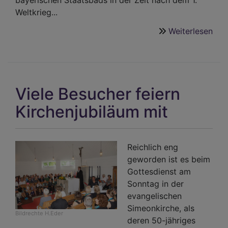
bayerischen Staatsbads in der Zeit nach dem 1.
Weltkrieg...
Weiterlesen
übe
Bet
nac
Bad
Rei
Viele Besucher feiern
Kirchenjubiläum mit
Reichlich eng
geworden ist es beim
Gottesdienst am
Sonntag in der
evangelischen
Simeonkirche, als
Bildrechte
H.Eder
deren 50-jähriges