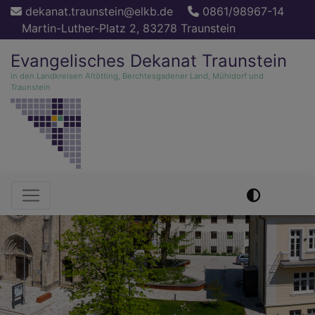
Direkt
dekanat.traunstein@elkb.de
0861/98967-14
zum
Martin-Luther-Platz 2, 83278 Traunstein
Inhalt
Evangelisches Dekanat Traunstein
in den Landkreisen Altötting, Berchtesgadener Land, Mühldorf und
Traunstein
Hauptnavigation