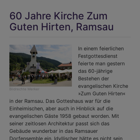
ihm
60 Jahre Kirche Zum
bes
ver
Guten Hirten, Ramsau
In einem feierlichen
Festgottesdienst
feierte man gestern
das 60-jährige
Bestehen der
evangelischen Kirche
Bildrechte
Merker
»Zum Guten Hirten«
in der Ramsau. Das Gotteshaus war für die
Einheimischen, aber auch in Hinblick auf die
evangelischen Gäste 1958 gebaut worden. Mit
seiner zeitlosen Architektur passt sich das
Gebäude wunderbar in das Ramsauer
Dorfensemble ein. Idyllischer hätte es nicht sein