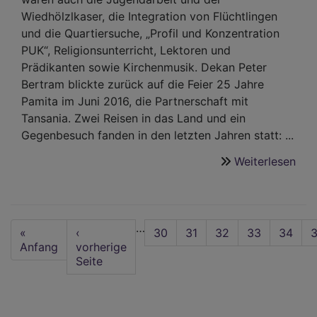
Wiedhölzlkaser, die Integration von Flüchtlingen
und die Quartiersuche, „Profil und Konzentration
PUK“, Religionsunterricht, Lektoren und
Prädikanten sowie Kirchenmusik. Dekan Peter
Bertram blickte zurück auf die Feier 25 Jahre
Pamita im Juni 2016, die Partnerschaft mit
Tansania. Zwei Reisen in das Land und ein
Gegenbesuch fanden in den letzten Jahren statt: ...
Weiterlesen
übe
Let
Syn
in
Seitennummerierung
…
der
First
«
Vorherige
‹
Seite
30
Seite
31
Seite
32
Seite
33
Aktuell
34
S
lau
page
Anfang
Seite
vorherige
Seite
Seite
Leg