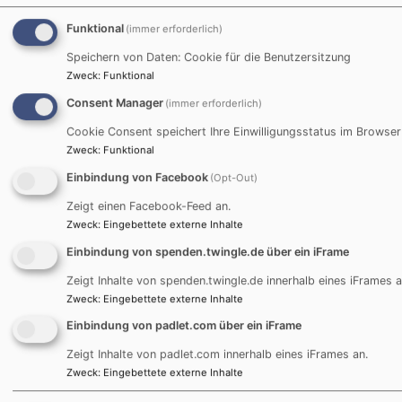
Funktional
(immer erforderlich)
Jugendbildungshaus Wiedhölzlkaser
Speichern von Daten: Cookie für die Benutzersitzung
Reit im Winkl
Zweck
:
Funktional
www.wiedhoelzlkaser.de
Consent Manager
(immer erforderlich)
Cookie Consent speichert Ihre Einwilligungsstatus im Browser
Zweck
:
Funktional
Bei Anfragen wenden Sie sich bitte an:
Einbindung von Facebook
(Opt-Out)
Zeigt einen Facebook-Feed an.
Evang. Jugend im Dekanat Traunstein
Zweck
:
Eingebettete externe Inhalte
Martin-Luther-Platz 2
Einbindung von spenden.twingle.de über ein iFrame
83278 Traunstein
Zeigt Inhalte von spenden.twingle.de innerhalb eines iFrames a
Tel. 0861 / 989 67 20
Zweck
:
Eingebettete externe Inhalte
wiedhoelzlkaser@elkb.de
Einbindung von padlet.com über ein iFrame
Zeigt Inhalte von padlet.com innerhalb eines iFrames an.
Zweck
:
Eingebettete externe Inhalte