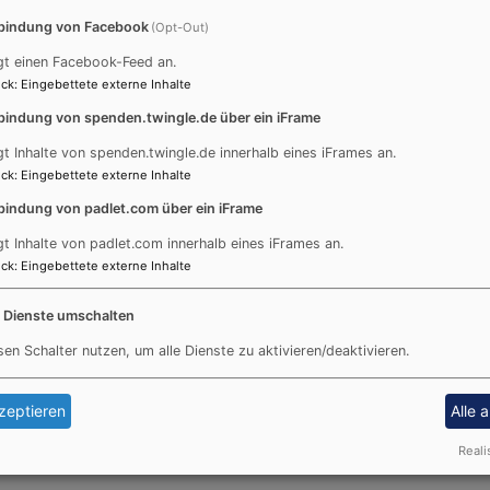
Fußbereichsmenü
Be
bindung von Facebook
(Opt-Out)
Kontakt
Cookie-Einstellungen
gt einen Facebook-Feed an.
ck
:
Eingebettete externe Inhalte
Impressum
bindung von spenden.twingle.de über ein iFrame
Datenschutzerklärung
Barrierefreiheitserklärung
gt Inhalte von spenden.twingle.de innerhalb eines iFrames an.
ck
:
Eingebettete externe Inhalte
bindung von padlet.com über ein iFrame
gt Inhalte von padlet.com innerhalb eines iFrames an.
ck
:
Eingebettete externe Inhalte
e Dienste umschalten
sen Schalter nutzen, um alle Dienste zu aktivieren/deaktivieren.
zeptieren
Alle 
Reali