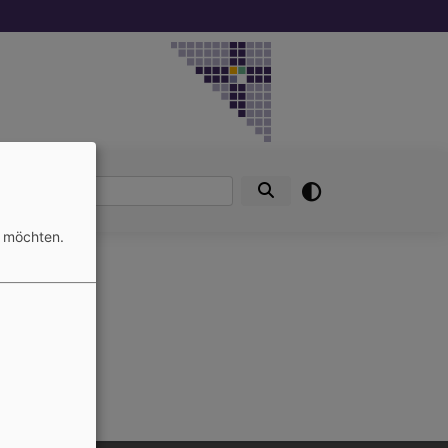
utes
Suche
un
n möchten.