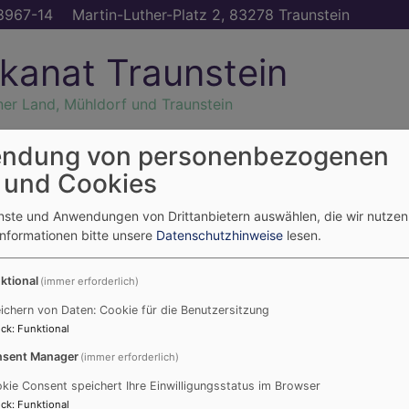
8967-14
Martin-Luther-Platz 2, 83278 Traunstein
kanat Traunstein
ner Land, Mühldorf und Traunstein
ndung von personenbezogenen
altungen
Glaube
Weiterdenken
Diakonisches
G
 und Cookies
feiern
Werk
T
enste und Anwendungen von Drittanbietern auswählen, die wir nutze
Informationen bitte unsere
Datenschutzhinweise
lesen.
ktional
(immer erforderlich)
ichern von Daten: Cookie für die Benutzersitzung
ck
:
Funktional
sent Manager
(immer erforderlich)
kie Consent speichert Ihre Einwilligungsstatus im Browser
ck
:
Funktional