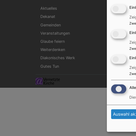
Hauptnavigation
Ein
Aktuelles
Dekanat
Zei
Zwe
Gemeinden
Ein
Veranstaltungen
Glaube feiern
Zei
Zwe
Weiterdenken
Ein
Diakonisches Werk
Gutes Tun
Zei
Zwe
All
Die
Auswahl ak