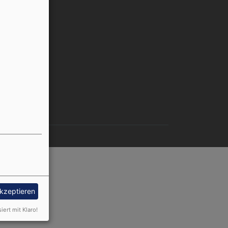
nutzermenü
Anmelden
akzeptieren
siert mit Klaro!