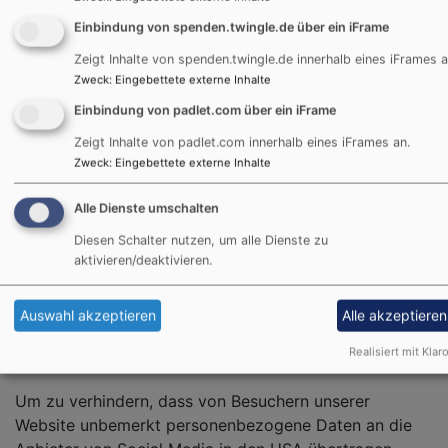
widerrufen oder der Zweck für die Datenspeicherung
entfällt. – Etwa wenn Ihre Anfrage geklärt wurde.
Einbindung von spenden.twingle.de über ein iFrame
Abgesehen davon bleiben gesetzliche Bestimmungen –
Zeigt Inhalte von spenden.twingle.de innerhalb eines iFrames a
insbesondere Aufbewahrungsfristen – unberührt. Diese
Zweck
:
Eingebettete externe Inhalte
Verarbeitung ist gemäß § 6 Ziffer 3 DSG-EKD
Einbindung von padlet.com über ein iFrame
rechtmäßig, weil die Beantwortung Ihrer Anfrage der
Zeigt Inhalte von padlet.com innerhalb eines iFrames an.
Erfüllung unserer Aufgaben dient.
Zweck
:
Eingebettete externe Inhalte
6. Social Plugins
Alle Dienste umschalten
Auf unserer Website werden sogenannte "Social
Diesen Schalter nutzen, um alle Dienste zu
Plugins" eingesetzt. Über diese Plugins können (auch
aktivieren/deaktivieren.
personenbezogene) Daten an die Diensteanbieter
gesendet und gegebenenfalls von diesen genutzt
Auswahl akzeptieren
Alle akzeptieren
werden.
Realisiert mit Klaro
Zum Schutz: Social-Media-Buttons mit Shariff
Um zu verhindern, dass von Besuchern unserer
Website unbemerkt personenbezogene Daten an die