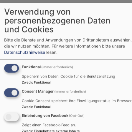
4. Analyse Tools
Verwendung von
personenbezogenen Daten
Wir setzen keine Analysetools wie z.B. Google
Analytics oder Matomo auf dieser Seite ein.
und Cookies
5. Freiwillige Bereitstellung
Bitte die Dienste und Anwendungen von Drittanbietern auswählen,
personenbezogener Daten
die wir nutzen möchten.
Für weitere Informationen bitte unsere
Datenschutzhinweise
lesen.
Direkte Kontaktmöglichkeit
Funktional
(immer erforderlich)
Über unsere Website können Sie per E-Mail und/oder
über ein Kontaktformular direkt in Kontakt mit uns
Speichern von Daten: Cookie für die Benutzersitzung
Zweck
:
Funktional
treten. Diese im Zusammenhang mit einer
Kontaktaufnahme zur Verfügung gestellten
Consent Manager
(immer erforderlich)
personenbezogenen Daten werden ausschließlich für
Cookie Consent speichert Ihre Einwilligungsstatus im Browser
die Korrespondenz mit Ihnen genutzt und ohne Ihre
Zweck
:
Funktional
Einwilligung nicht an Dritte weitergegeben. Diese
Einbindung von Facebook
(Opt-Out)
Daten verbleiben bei uns, bis Sie uns entweder zur
Zeigt einen Facebook-Feed an.
Löschung auffordern, Ihre Einwilligung zur Speicherung
Zweck
:
Eingebettete externe Inhalte