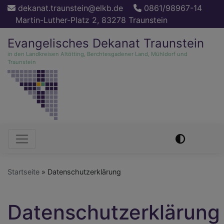
Direkt
dekanat.traunstein@elkb.de
0861/98967-14
zum
Martin-Luther-Platz 2, 83278 Traunstein
Inhalt
Evangelisches Dekanat Traunstein
in den Landkreisen Altötting, Berchtesgadener Land, Mühldorf und
Traunstein
Hauptnavigation
Startseite
Datenschutzerklärung
Datenschutzerklärung