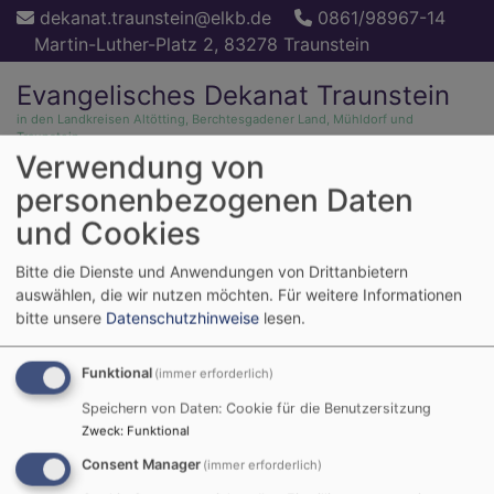
Direkt
dekanat.traunstein@elkb.de
0861/98967-14
zum
Martin-Luther-Platz 2, 83278 Traunstein
Inhalt
Evangelisches Dekanat Traunstein
in den Landkreisen Altötting, Berchtesgadener Land, Mühldorf und
Traunstein
Verwendung von
personenbezogenen Daten
und Cookies
Bitte die Dienste und Anwendungen von Drittanbietern
Hauptnavigation
auswählen, die wir nutzen möchten.
Für weitere Informationen
bitte unsere
Datenschutzhinweise
lesen.
Funktional
(immer erforderlich)
Speichern von Daten: Cookie für die Benutzersitzung
Zweck
:
Funktional
Consent Manager
(immer erforderlich)