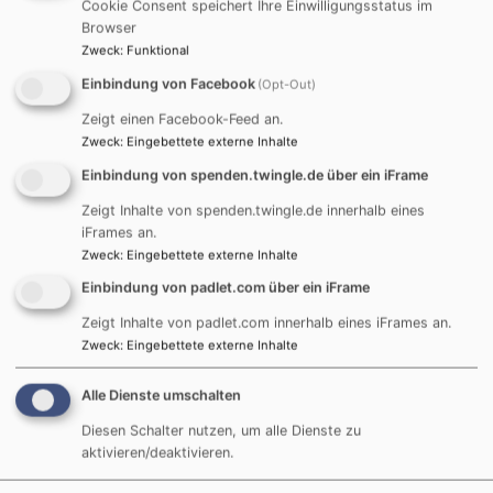
Cookie Consent speichert Ihre Einwilligungsstatus im
Browser
Startseite
Wer wir sind
Seelsorgeangebote im Dekanat
Zweck
:
Funktional
Traunstein
Einbindung von Facebook
(Opt-Out)
Zeigt einen Facebook-Feed an.
Zweck
:
Eingebettete externe Inhalte
Seelsorgeangebote
Einbindung von spenden.twingle.de über ein iFrame
im Dekanat
Zeigt Inhalte von spenden.twingle.de innerhalb eines
iFrames an.
Traunstein
Zweck
:
Eingebettete externe Inhalte
Einbindung von padlet.com über ein iFrame
Zeigt Inhalte von padlet.com innerhalb eines iFrames an.
Zweck
:
Eingebettete externe Inhalte
Hauptnavigation
Fußbereichsmenü
Benutzerm
Alle Dienste umschalten
Aktuelles
Kontakt
Anmelden
Dekanat
Cookie-Einstellungen
Diesen Schalter nutzen, um alle Dienste zu
aktivieren/deaktivieren.
Gemeinden
Impressum
Veranstaltungen
Datenschutzerklärung