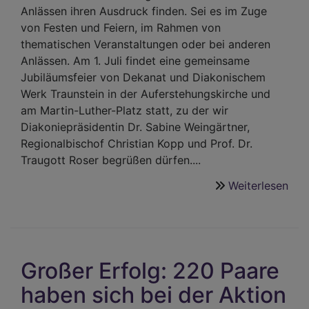
Anlässen ihren Ausdruck finden. Sei es im Zuge
von Festen und Feiern, im Rahmen von
thematischen Veranstaltungen oder bei anderen
Anlässen. Am 1. Juli findet eine gemeinsame
Jubiläumsfeier von Dekanat und Diakonischem
Werk Traunstein in der Auferstehungskirche und
am Martin-Luther-Platz statt, zu der wir
Diakoniepräsidentin Dr. Sabine Weingärtner,
Regionalbischof Christian Kopp und Prof. Dr.
Traugott Roser begrüßen dürfen....
Weiterlesen
übe
75
Jah
Eva
Lut
Großer Erfolg: 220 Paare
Dek
und
haben sich bei der Aktion
Dia