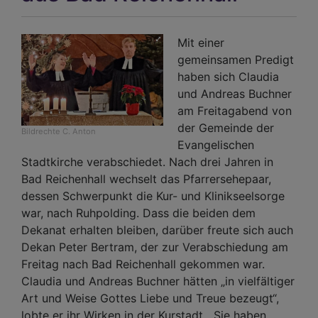
Akt
„ei
Mit einer
heir
gemeinsamen Predigt
der
haben sich Claudia
Eva
und Andreas Buchner
Lut
am Freitagabend von
Kir
der Gemeinde der
in
Bildrechte
C. Anton
Evangelischen
Bay
Stadtkirche verabschiedet. Nach drei Jahren in
ges
Bad Reichenhall wechselt das Pfarrersehepaar,
seg
dessen Schwerpunkt die Kur- und Klinikseelsorge
las
war, nach Ruhpolding. Dass die beiden dem
Dekanat erhalten bleiben, darüber freute sich auch
Dekan Peter Bertram, der zur Verabschiedung am
Freitag nach Bad Reichenhall gekommen war.
Claudia und Andreas Buchner hätten „in vielfältiger
Art und Weise Gottes Liebe und Treue bezeugt“,
lobte er ihr Wirken in der Kurstadt. „Sie haben