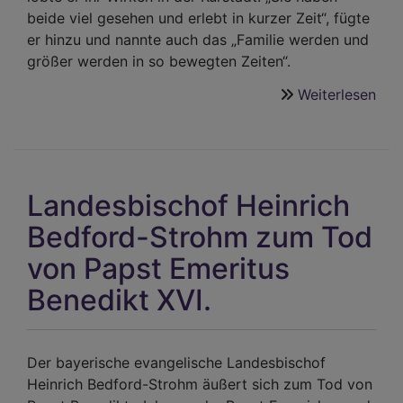
beide viel gesehen und erlebt in kurzer Zeit“, fügte
er hinzu und nannte auch das „Familie werden und
größer werden in so bewegten Zeiten“.
Weiterlesen
übe
Abs
von
Pfa
Buc
Landesbischof Heinrich
aus
Bad
Bedford-Strohm zum Tod
Rei
von Papst Emeritus
Benedikt XVI.
Der bayerische evangelische Landesbischof
Heinrich Bedford-Strohm äußert sich zum Tod von