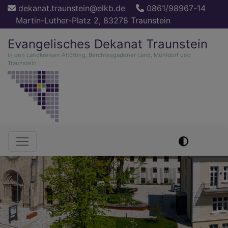
Direkt
dekanat.traunstein@elkb.de
0861/98967-14
zum
Martin-Luther-Platz 2, 83278 Traunstein
Inhalt
Evangelisches Dekanat Traunstein
in den Landkreisen Altötting, Berchtesgadener Land, Mühldorf und
Traunstein
Hauptnavigation