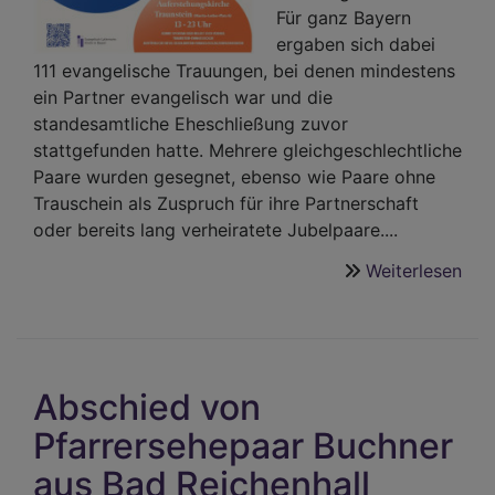
Für ganz Bayern
ergaben sich dabei
111 evangelische Trauungen, bei denen mindestens
ein Partner evangelisch war und die
standesamtliche Eheschließung zuvor
stattgefunden hatte. Mehrere gleichgeschlechtliche
Paare wurden gesegnet, ebenso wie Paare ohne
Trauschein als Zuspruch für ihre Partnerschaft
oder bereits lang verheiratete Jubelpaare....
Weiterlesen
übe
Gro
Erfo
220
Paa
Abschied von
hab
sich
Pfarrersehepaar Buchner
bei
aus Bad Reichenhall
der