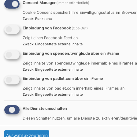
Consent Manager
(immer erforderlich)
Cookie Consent speichert Ihre Einwilligungsstatus im Browser
Zweck
:
Funktional
Einbindung von Facebook
(Opt-Out)
Zeigt einen Facebook-Feed an.
Zweck
:
Eingebettete externe Inhalte
Einbindung von spenden.twingle.de über ein iFrame
Bildrechte
Evang. Dekanat
Zeigt Inhalte von spenden.twingle.de innerhalb eines iFrames a
Zweck
:
Eingebettete externe Inhalte
Jugendbildungshaus Wiedhölzlkaser
Einbindung von padlet.com über ein iFrame
Reit im Winkl
Zeigt Inhalte von padlet.com innerhalb eines iFrames an.
www.wiedhoelzlkaser.de
Zweck
:
Eingebettete externe Inhalte
Alle Dienste umschalten
Diesen Schalter nutzen, um alle Dienste zu aktivieren/deaktivie
Bei Anfragen wenden Sie sich bitte an:
Evang. Jugend im Dekanat Traunstein
Auswahl akzeptieren