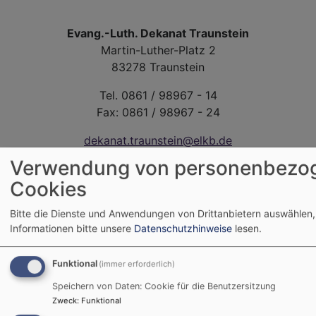
Evang.-Luth. Dekanat Traunstein
Martin-Luther-Platz 2
83278 Traunstein
Tel. 0861 / 98967 - 14
Fax: 0861 / 98967 - 24
dekanat.traunstein@elkb.de
Verwendung von personenbezo
Cookies
Bitte die Dienste und Anwendungen von Drittanbietern auswählen,
Informationen bitte unsere
Datenschutzhinweise
lesen.
Funktional
(immer erforderlich)
Speichern von Daten: Cookie für die Benutzersitzung
Zweck
:
Funktional