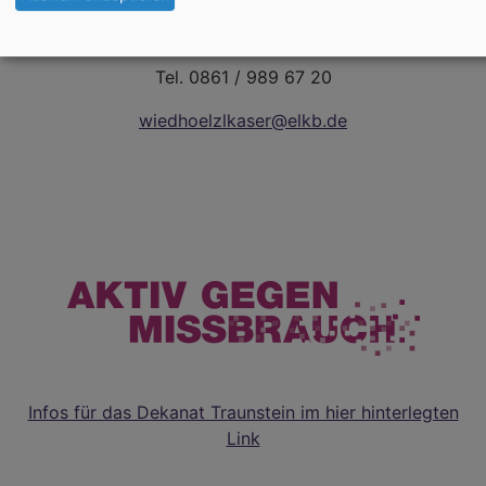
Martin-Luther-Platz 2
83278 Traunstein
Tel. 0861 / 989 67 20
wiedhoelzlkaser@elkb.de
Infos für das Dekanat Traunstein im hier hinterlegten
Link