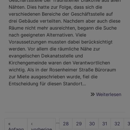
Geschäftsstelle der Traunsteiner Diakonie aus allen
Nähten. Dies hatte zur Folge, dass sich die
verschiedenen Bereiche der Geschäftsstelle auf
drei Gebäude verteilten. Nachdem aber auch diese
Räume nicht mehr ausreichten, begann die Suche
nach geeigneten Alternativen. Viele
Voraussetzungen mussten dabei berücksichtigt
werden. Vor allem die räumliche Nähe zur
evangelischen Dekanatsstelle und
Kirchengemeinde waren den Verantwortlichen
wichtig. Als in der Rosenheimer Straße Büroraum
zur Miete ausgeschrieben wurde, fiel die
Entscheidung für diesen Standort...
Weiterlesen
übe
Dia
Gesc
Neu
Seitennummerierung
…
Rä
First
«
Vorherige
‹
Seite
28
Seite
29
Seite
30
Seite
31
Aktuell
32
S
in
page
Anfang
Seite
vorherige
Seite