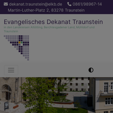
Direkt
dekanat.traunstein@elkb.de
0861/98967-14
zum
Martin-Luther-Platz 2, 83278 Traunstein
Inhalt
Evangelisches Dekanat Traunstein
in den Landkreisen Altötting, Berchtesgadener Land, Mühldorf und
Traunstein
Hauptnavigation