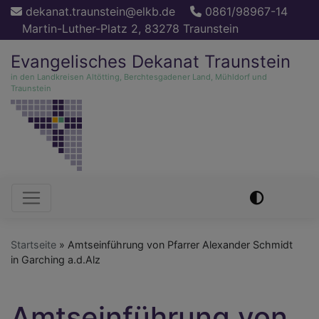
Direkt
dekanat.traunstein@elkb.de
0861/98967-14
zum
Martin-Luther-Platz 2, 83278 Traunstein
Inhalt
Evangelisches Dekanat Traunstein
in den Landkreisen Altötting, Berchtesgadener Land, Mühldorf und
Traunstein
Hauptnavigation
Startseite
Amtseinführung von Pfarrer Alexander Schmidt
in Garching a.d.Alz
Amtseinführung von