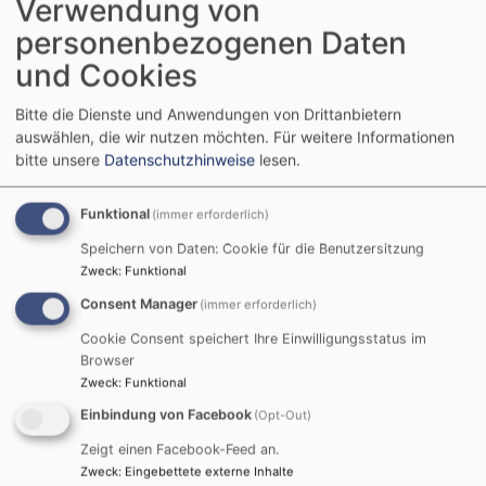
Funktion mit den Aufgaben Mitgliederrückgewinnung
Verwendung von
und Kundenbetreuung, was auch für die Kirche nicht
personenbezogenen Daten
ganz unwichtig sei.
und Cookies
Auf die Freiheit zurückkommend, rief der Dekan dazu
Bitte die Dienste und Anwendungen von Drittanbietern
auf, das Leben in vollen Zügen und mit allen Sinnen zu
auswählen, die wir nutzen möchten.
Für weitere Informationen
genießen und in Freiheit das Potenzial zu entfalten,
bitte unsere
Datenschutzhinweise
lesen.
das in jedem Menschen steckt. „Der Geist Gottes ist
es, der frei macht“, sagte Bertram und wünschte
Funktional
(immer erforderlich)
Alexander Schmidt, diese Freiheit möge ihn in seiner
Speichern von Daten: Cookie für die Benutzersitzung
neuen Aufgabe begleiten. Dekan Bertram und Pfarrer
Zweck
:
Funktional
Udo Sehmisch überreichten anschließend an Alexander
Schmidt die Installationsurkunde von Landesbischof
Consent Manager
(immer erforderlich)
Dr. Heinrich Bedford-Strohm. Fünf Assistenten – dem
Cookie Consent speichert Ihre Einwilligungsstatus im
neuen Pfarrer nahestehende Personen – sprachen
Browser
diesem anschließend ihr biblisches Votum zu.
Zweck
:
Funktional
Einbindung von Facebook
(Opt-Out)
Nach der Segnung und offiziellen Amtseinführung zog
Zeigt einen Facebook-Feed an.
Alexander Schmidt in seiner ersten offiziellen Predigt
Zweck
:
Eingebettete externe Inhalte
in der Gemeinde einen Vergleich zwischen Predigt und