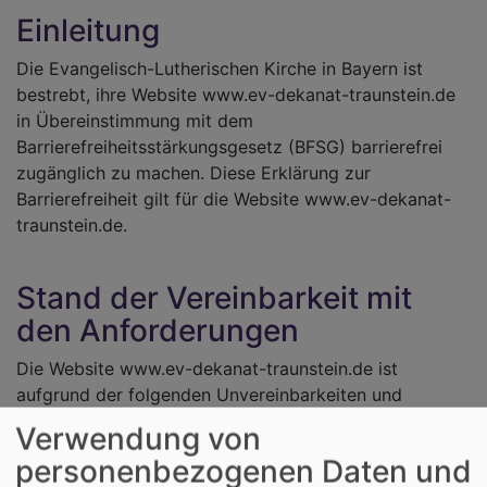
Einleitung
Die Evangelisch-Lutherischen Kirche in Bayern ist
bestrebt, ihre Website www.ev-dekanat-traunstein.de
in Übereinstimmung mit dem
Barrierefreiheitsstärkungsgesetz (BFSG) barrierefrei
zugänglich zu machen. Diese Erklärung zur
Barrierefreiheit gilt für die Website www.ev-dekanat-
traunstein.de.
Stand der Vereinbarkeit mit
den Anforderungen
Die Website www.ev-dekanat-traunstein.de ist
aufgrund der folgenden Unvereinbarkeiten und
Ausnahmen teilweise mit dem
Verwendung von
Barrierefreiheitsstärkungsgesetz (BFSG) vereinbar.
personenbezogenen Daten und