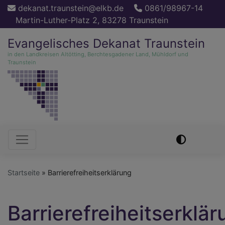
Direkt
dekanat.traunstein@elkb.de
0861/98967-14
zum
Martin-Luther-Platz 2, 83278 Traunstein
Inhalt
Evangelisches Dekanat Traunstein
in den Landkreisen Altötting, Berchtesgadener Land, Mühldorf und
Traunstein
Hauptnavigation
Startseite
Barrierefreiheitserklärung
Barrierefreiheitserklä