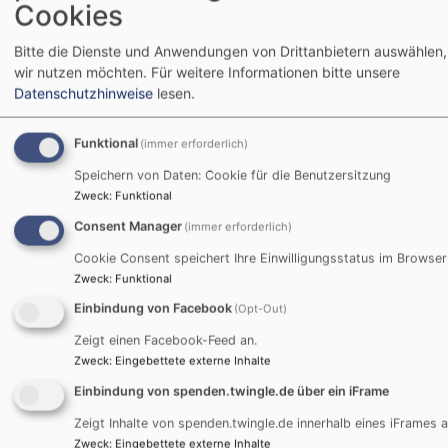
Cookies
Einschränkungen in der
Bitte die Dienste und Anwendungen von Drittanbietern auswählen,
Barrierefreiheit beim Theme
VK
wir nutzen möchten.
Für weitere Informationen bitte unsere
Philippus next
Datenschutzhinweise
lesen.
Hier den Text für vk_blockly einfügen.
Funktional
(immer erforderlich)
Speichern von Daten: Cookie für die Benutzersitzung
Nicht barrierefreie Inhalte
Zweck
:
Funktional
Die nachstehend aufgeführten Inhalte sind aus den
Consent Manager
(immer erforderlich)
folgenden Gründen nicht barrierefrei:
Cookie Consent speichert Ihre Einwilligungsstatus im Browser
Zweck
:
Funktional
Einbindung von Facebook
Barrieren Melden, Feedback
(Opt-Out)
und Kontaktangaben
Zeigt einen Facebook-Feed an.
Zweck
:
Eingebettete externe Inhalte
Sind Ihnen Barrieren beim Zugang zu Inhalten auf
Einbindung von spenden.twingle.de über ein iFrame
www.ev-dekanat-traunstein.de aufgefallen? Dann
Zeigt Inhalte von spenden.twingle.de innerhalb eines iFrames a
können Sie sich gerne bei uns melden. Wir freuen uns
Zweck
:
Eingebettete externe Inhalte