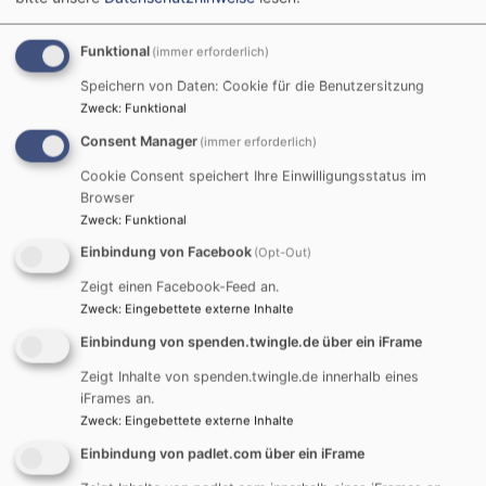
Jahren keine Zeitzeugen mehr leben und von ihrer
persönlichen Geschichte erzählen können.
Funktional
(immer erforderlich)
Die antisemitische Stimmungslage in Deutschland
Speichern von Daten: Cookie für die Benutzersitzung
Zweck
:
Funktional
verstärkt habe auch die erhöhte Zuwanderung von
flüchtenden Menschen im Jahr 2015, sagte Charlotte
Consent Manager
(immer erforderlich)
Knobloch. Es seien Ängste vor dem Fremden und dem
Cookie Consent speichert Ihre Einwilligungsstatus im
Anderssein, die hier in Menschen hochstiegen. Zur
Browser
gefühlten Sicherheitslage der jüdischen Gemeinschaft
Zweck
:
Funktional
erklärte sie, dass die Unsicherheit im Moment groß sei.
Einbindung von Facebook
(Opt-Out)
Jüdische Kinder würden an Allgemeinschulen
Zeigt einen Facebook-Feed an.
gemobbt. Sie selbst habe auf dem Oktoberfest erlebt,
Zweck
:
Eingebettete externe Inhalte
dass sich Menschen nicht zu ihr an den Tisch setzen
Einbindung von spenden.twingle.de über ein iFrame
wollten und sie nehme wahr, dass der Antisemitismus
in ganz Europa zunehme. „Selbst in Ländern, in denen
Zeigt Inhalte von spenden.twingle.de innerhalb eines
gar keine Juden leben.“ Als Länder mit wachsendem
iFrames an.
Antisemitismus – den Knobloch als Judenhass
Zweck
:
Eingebettete externe Inhalte
bezeichnete – nannte sie namentlich unter anderem
Einbindung von padlet.com über ein iFrame
Frankreich und die nordischen Staaten. Soziale