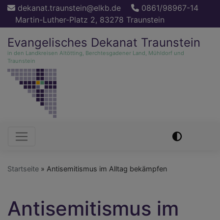
Direkt
dekanat.traunstein@elkb.de
0861/98967-14
zum
Martin-Luther-Platz 2, 83278 Traunstein
Inhalt
Evangelisches Dekanat Traunstein
in den Landkreisen Altötting, Berchtesgadener Land, Mühldorf und
Traunstein
Hauptnavigation
Startseite
Antisemitismus im Alltag bekämpfen
Antisemitismus im