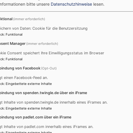
akt zu den Gemeindemitgliedern zu halten, will man künfti
Informationen bitte unsere
Datenschutzhinweise
lesen.
e mit der Gemeinde vernetzen.
ktional
(immer erforderlich)
pp, wenn es bereits bewährte Messengerdienste gibt? Da
tzregeln, die die Landeskirche vorgibt, gerecht wird. »Die
ichern von Daten: Cookie für die Benutzersitzung
ll Michael Soergel, freigeschaltet wird.« Außerdem ist die
ck
:
Funktional
öring. Um die App zu nutzen, legt die Kirchengemeinde ein 
sent Manager
(immer erforderlich)
en. Daneben gibt es die Möglichkeit für die Mitglieder, si
kie Consent speichert Ihre Einwilligungsstatus im Browser
cken. Außerdem können die Teilnehmer über die App auch de
ck
:
Funktional
bindung von Facebook
(Opt-Out)
abe an der digitalen Welt: »Es gibt unseren älteren Gemein
gt einen Facebook-Feed an.
 sie ihr Leben selbstständig organisieren können«, erhofft
ck
:
Eingebettete externe Inhalte
wird nun einmal in der Woche eine Stunde lang im Gemeind
bindung von spenden.twingle.de über ein iFrame
t dazu Geräte angeschafft, Smartphones und Tablets, die 
gt Inhalte von spenden.twingle.de innerhalb eines iFrames an.
tehen, wenn sie noch kein eigenes Gerät haben. Das war al
ck
:
Eingebettete externe Inhalte
lubs Traunstein möglich. Döring, selbst Rotarier, hatte sein
bindung von padlet.com über ein iFrame
 Achental keine Unterstützung für das Projekt gab. Und C
begeistert, so dass der Verein bereits eine erste Spende ü
gt Inhalte von padlet.com innerhalb eines iFrames an.
ei Jahre sind nochmals je 4000 Euro vorgesehen – insgesa
ck
:
Eingebettete externe Inhalte