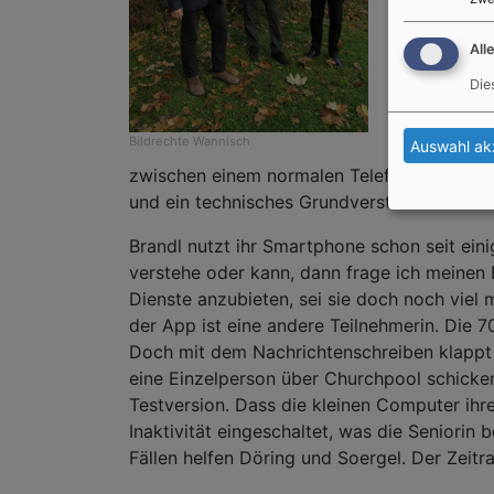
wir das Proj
All
Bei dem Kur
Die
gewöhnt, mü
haben keiner
Bildrechte
Wannisch
Auswahl ak
Zeit. »Die Q
zwischen einem normalen Telefon, einem Ha
und ein technisches Grundverständnis mit.
Brandl nutzt ihr Smartphone schon seit ei
verstehe oder kann, dann frage ich meinen E
Dienste anzubieten, sei sie doch noch vie
der App ist eine andere Teilnehmerin. Die 7
Doch mit dem Nachrichtenschreiben klappt 
eine Einzelperson über Churchpool schicken
Testversion. Dass die kleinen Computer ihr
Inaktivität eingeschaltet, was die Seniori
Fällen helfen Döring und Soergel. Der Zeitra