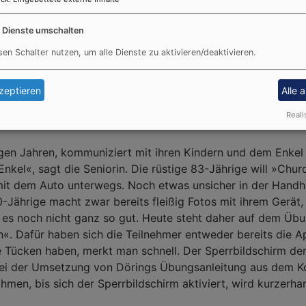
ekt, für das nicht nur für die Geräte Kosten anfallen, nicht
e Dienste umschalten
s prallen unterschiedliche Levels aufeinander. Manche si
sen Schalter nutzen, um alle Dienste zu aktivieren/deaktivieren.
ssen sich allerdings mit dem neuen Programm von Church
lei Erfahrung mit dem Mobiltelefon. Doch für jeden nehmen
zeptieren
Alle 
ualität, nicht die Quantität zählt bei uns«, betont Soerge
ndy und einem Smartphone erklären«, sagt Döring. Andere 
Reali
nigen Jahren, kommuniziert mit ihren Kindern und dem Enke
nkel«, sagt die Seniorin. Die rüstige 83-Jährige will »Chur
l mit dem Auto unterwegs. Noch etwas unsicher in der Ha
0-Jährige macht zwar bereits fleißig Fotos mit ihrem Gerät, 
es noch nicht ganz so gut. Heute steht daher auf dem Übu
«. Dafür haben sich die Teilnehmer entweder bereits die A
e Tücken haben, merkt man schnell. Der Sperrbildschirm der
n bei der Umsetzung von Dörings Übungsanleitung aus dem Ko
hmen, bis sich der Sperrbildschirm aktiviert, wird kurzerha