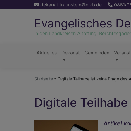
Direkt
dekanat.traunstein@elkb.de
0861/9
zum
Inhalt
Evangelisches De
in den Landkreisen Altötting, Berchtesgade
Aktuelles
Dekanat
Gemeinden
Veranst
Hauptnavigation
Startseite
Digitale Teilhabe ist keine Frage des A
Digitale Teilhabe
Artikel v