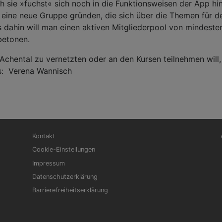
h sie »fuchst« sich noch in die Funktionsweisen der App hin
 eine neue Gruppe gründen, die sich über die Themen für d
is dahin will man einen aktiven Mitgliederpool von mindest
betonen.
 Achental zu vernetzten oder an den Kursen teilnehmen will
os: Verena Wannisch
Fußbereichsmenü
Be
Kontakt
Cookie-Einstellungen
Impressum
Datenschutzerklärung
Barrierefreiheitserklärung