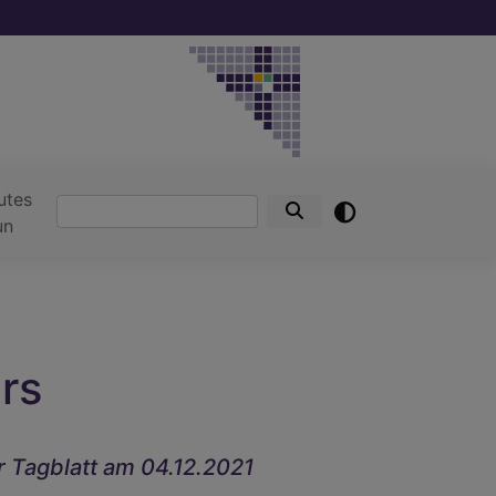
utes
Suche
un
ers
r Tagblatt am 04.12.2021