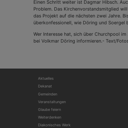
Einen Schritt weiter ist Dagmar Hibsch. Auc
Problem. Das Kirchenvorstandsmitglied will
das Projekt auf die nächsten zwei Jahre. B
überkonfessionell, wie Döring und Soergel 
Wer Interesse hat, sich über Churchpool im
bei Volkmar Döring informieren.- Text/Fot
Hauptnavigation
Aktuelles
Dekanat
Gemeinden
Veranstaltungen
Glaube feiern
Weiterdenken
Diakonisches Werk