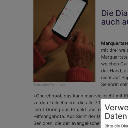
Die Di
auch a
Marquartst
mit drei we
Marquartste
weichen Gumm
der Hand, ge
nicht auf Pa
Seniorin sei
Bildrechte
Wannisch
»Churchpool, das kann man vielleicht mit K
zu den Teilnehmern, die alle 70 plus sind. 
Verwe
leitet Döring das Projekt. Ziel der Aktion: 
Daten
Hilfeangebote. Aus Sicht der Diakonie ein 
Senioren, die der evangelischen Kirche ang
Bitte die Di