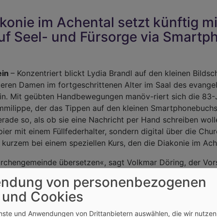
akonie im Achental setzt künftig 
uf Seel- und Fürsorge via Smartp
ein
– Konzentriert blickt Lydia Brandl auf den kleinen Bild
iteren Damen im fortgeschrittenen Alter im Saal des evang
in. Mit geübten Handbewegungen manöv-riert sich die 83-Jä
ilippe, der das Tippen auf den kleinen Smartphonebuchstab
rade so, als ob sie eine Nachricht per Hand schreiben wolle
pier mit einem Füllfederhalter, sondern digital über die Chu
t kurzem bei einem speziellen Kurs, den die Diakonie im Ach
irchengemeinde übersetzen«, sagt Volkmar Döring, der Vors
Zusammen mit Diakon Michael Soergel, der als Seelsorger für
ndung von personenbezogenen
eine Art digitale Seel- und Fürsorgeplattform aufzubauen, f
 und Cookies
nötiges Instrument, um den Kontakt zu den Gemeindemitglied
ehören, aber durch Zuzug erst im gesetzteren Alter oftmals
enste und Anwendungen von Drittanbietern auswählen, die wir nutze