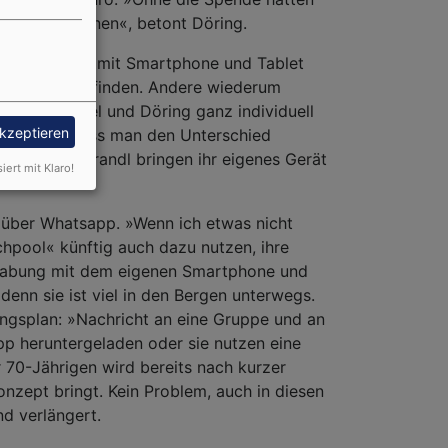
 umsetzen können«, betont Döring.
nd den Umgang mit Smartphone und Tablet
pool zurechtfinden. Andere wiederum
 sich Soergel und Döring ganz individuell
akzeptieren
l. »Manchen muss man den Unterschied
wie Lydia Brandl bringen ihr eigenes Gerät
siert mit Klaro!
l über Whatsapp. »Wenn ich etwas nicht
chpool« künftig auch dazu nutzen, ihre
ndhabung mit dem eigenen Smartphone und
denn sie ist viel in den Bergen unterwegs.
ngsplan: »Nachricht an eine Gruppe und an
pp heruntergeladen oder sie nutzen eine
 70-Jährigen wird bereits nach kurzer
nzept bringt. Kein Problem, auch in diesen
nd verlängert.