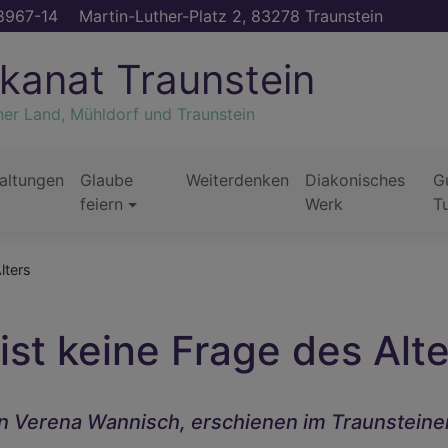
8967-14
Martin-Luther-Platz 2, 83278 Traunstein
kanat Traunstein
ner Land, Mühldorf und Traunstein
altungen
Glaube
Weiterdenken
Diakonisches
G
feiern
Werk
T
lters
 ist keine Frage des Alt
on Verena Wannisch, erschienen im Traunsteine