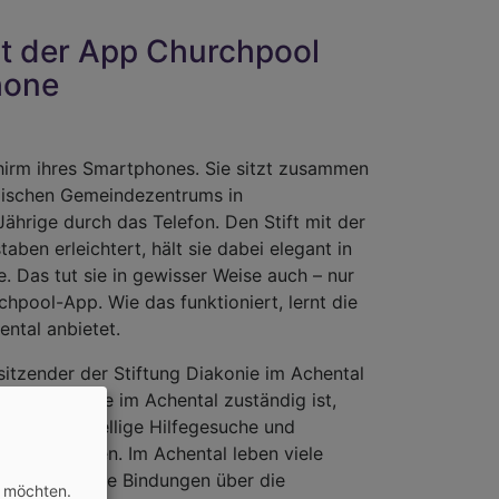
mit der App Churchpool
hone
schirm ihres Smartphones. Sie sitzt zusammen
elischen Gemeindezentrums in
hrige durch das Telefon. Den Stift mit der
en erleichtert, hält sie dabei elegant in
. Das tut sie in gewisser Weise auch – nur
rchpool-App. Wie das funktioniert, lernt die
ental anbietet.
itzender der Stiftung Diakonie im Achental
 die Diakonie im Achental zuständig ist,
ür niederschwellige Hilfegesuche und
ern zu halten. Im Achental leben viele
 wenig soziale Bindungen über die
n möchten.