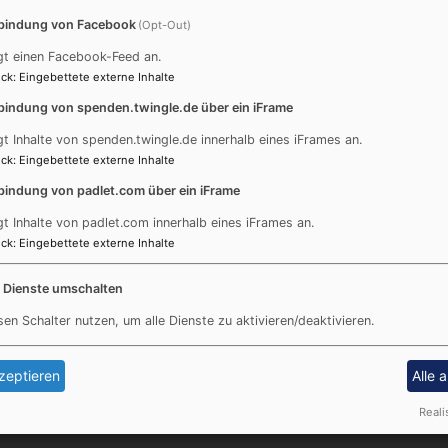
rat Wolfgang Böhm und Dekan Peter Bertram als Dekanatska
bindung von Facebook
(Opt-Out)
ührt.
gt einen Facebook-Feed an.
tate "Ich geh und suche mit Verlangen (BWV 49)" für Sopra
ck
:
Eingebettete externe Inhalte
em Stehempfang wurde Matthias Bertelshofer , der bereits 
bindung von spenden.twingle.de über ein iFrame
gt Inhalte von spenden.twingle.de innerhalb eines iFrames an.
ck
:
Eingebettete externe Inhalte
bindung von padlet.com über ein iFrame
gt Inhalte von padlet.com innerhalb eines iFrames an.
Fußbereichsmenü
Be
ck
:
Eingebettete externe Inhalte
Kontakt
Cookie-Einstellungen
e Dienste umschalten
Impressum
sen Schalter nutzen, um alle Dienste zu aktivieren/deaktivieren.
Datenschutzerklärung
Barrierefreiheitserklärung
zeptieren
Alle 
Reali