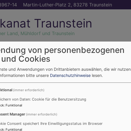
8967-14
Martin-Luther-Platz 2, 83278 Traunstein
kanat Traunstein
ner Land, Mühldorf und Traunstein
ndung von personenbezogenen
altungen
Glaube
Weiterdenken
Diakonisches
G
 und Cookies
feiern
Werk
T
enste und Anwendungen von Drittanbietern auswählen, die wir nutze
Informationen bitte unsere
Datenschutzhinweise
lesen.
 als Dekanatskantor
ktional
(immer erforderlich)
atthias Bertelshofer al
ichern von Daten: Cookie für die Benutzersitzung
ck
:
Funktional
sent Manager
(immer erforderlich)
:
kie Consent speichert Ihre Einwilligungsstatus im Browser
ck
:
Funktional