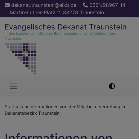
Direkt
dekanat.traunstein@elkb.de
0861/98967-14
zum
Martin-Luther-Platz 2, 83278 Traunstein
Inhalt
Evangelisches Dekanat Traunstein
in den Landkreisen Altötting, Berchtesgadener Land, Mühldorf und
Traunstein
Hauptnavigation
Startseite
Informationen von der Mitarbeitervertretung im
Dekanatsbezirk Traunstein
Informationen von