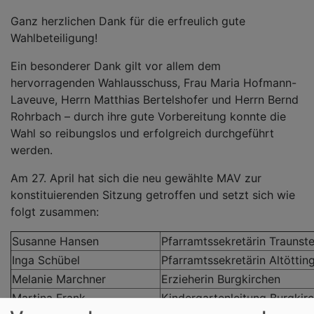
Ganz herzlichen Dank für die erfreulich gute
Wahlbeteiligung!
Ein besonderer Dank gilt vor allem dem
hervorragenden Wahlausschuss, Frau Maria Hofmann-
Laveuve, Herrn Matthias Bertelshofer und Herrn Bernd
Rohrbach – durch ihre gute Vorbereitung konnte die
Wahl so reibungslos und erfolgreich durchgeführt
werden.
Am 27. April hat sich die neu gewählte MAV zur
konstituierenden Sitzung getroffen und setzt sich wie
folgt zusammen:
Susanne Hansen
Pfarramtssekretärin Traunste
Inga Schübel
Pfarramtssekretärin Altöttin
Melanie Marchner
Erzieherin Burgkirchen
Martina Frank
Kindergartenleitung Burgkir