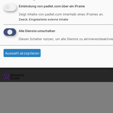
Einbindung von padlet.com über ein iFrame
Hauptnavigation
Fußbereichsmenü
Benutzerm
Aktuelles
Kontakt
Anmelden
Zeigt Inhalte von padlet.com innerhalb eines iFrames an.
Dekanat
Cookie-Einstellungen
Zweck
:
Eingebettete externe Inhalte
Gemeinden
Impressum
Veranstaltungen
Datenschutzerklärung
Alle Dienste umschalten
Glaube feiern
Barrierefreiheitserklärung
Diesen Schalter nutzen, um alle Dienste zu aktivieren/deaktivie
Weiterdenken
Diakonisches
Auswahl akzeptieren
Werk
Gutes Tun