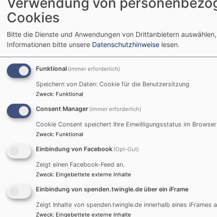
Verwendung von personenbezo
Elisabeth Freutsmiedl
Kindergartenleitung Garchin
Cookies
Helmut Homm
Hausmeister/Mesner – KG Ü
Wenke Jung
Erzieherin Kindergarten Trau
Bitte die Dienste und Anwendungen von Drittanbietern auswählen,
Informationen bitte unsere
Datenschutzhinweise
lesen.
Wir bedanken uns bei allen für das entgegengebrachte
Funktional
(immer erforderlich)
Vertrauen und sind zu jeder Zeit gerne mit Rat und Tat
für alle Kolleginnen und Kollegen da!
Speichern von Daten: Cookie für die Benutzersitzung
Zweck
:
Funktional
Ein Dank auch Dekan Peter Bertram, der die MAV stets
Consent Manager
(immer erforderlich)
in allen Belangen unterstützt!
Cookie Consent speichert Ihre Einwilligungsstatus im Browser
Zweck
:
Funktional
Einbindung von Facebook
(Opt-Out)
Herzliche Grüße
Zeigt einen Facebook-Feed an.
Susanne Hansen im Namen der Mitarbeitervertretung
Zweck
:
Eingebettete externe Inhalte
Einbindung von spenden.twingle.de über ein iFrame
Zeigt Inhalte von spenden.twingle.de innerhalb eines iFrames a
Zweck
:
Eingebettete externe Inhalte