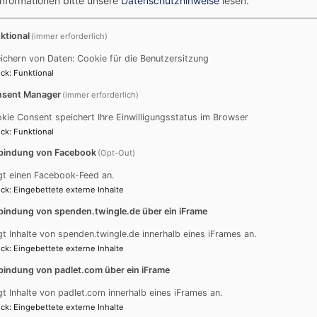
Informationen bitte unsere
Datenschutzhinweise
lesen.
e der Evangelisch-Lutherischen Kirche in Bayern (ELKB) 
r entschieden über die Zusammensetzung der Landessynode,
ktional
(immer erforderlich)
nen direkt gewählt. Unter den Gewählten sind 60 nicht-or
ichern von Daten: Cookie für die Benutzersitzung
tleren Leitungsebene vertreten.
ck
:
Funktional
ung: Insgesamt 63 der 89 Gewählten sind erstmals in der L
sent Manager
(immer erforderlich)
Prozent erneuert. 61 der gewählten Mitglieder sind Frauen,
kie Consent speichert Ihre Einwilligungsstatus im Browser
r Frauen bei 56 Prozent. Die Synode wird zudem jünger: 14 S
ck
:
Funktional
48,3 Jahre. 26 der neu gewählten Personen gehörten bereit
bindung von Facebook
(Opt-Out)
ent, was den ausgeprägten personellen Wechsel zusätzlich u
gt einen Facebook-Feed an.
die von der Landesjugendkammer entsandt wurden und drei 
ck
:
Eingebettete externe Inhalte
er werden in der nächsten Zeit durch Landeskirchenrat und
bindung von spenden.twingle.de über ein iFrame
lschaftlichen und politischen Leben berufen.
gt Inhalte von spenden.twingle.de innerhalb eines iFrames an.
ck
:
Eingebettete externe Inhalte
bnisses erfolgt unter dem Vorbehalt der Wahlprüfung durch
ebildete Landessynode im März 2026. Die offizielle Bekann
bindung von padlet.com über ein iFrame
gt Inhalte von padlet.com innerhalb eines iFrames an.
ck
:
Eingebettete externe Inhalte
 Dekanat zukünftig mit
Pfarrerin Andrea Klopfer
und
Diako