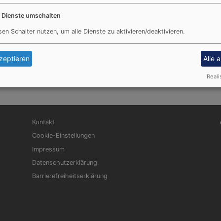
eiden wie auch
Dekanin Dagmar Häfner-Becker
alles Gute
e Dienste umschalten
le in den kommenden sechs Jahren! In diesem Zusammenha
sen Schalter nutzen, um alle Dienste zu aktivieren/deaktivieren.
aumgärtner, Matthias Bertelshofer und Lena Bertram, die s
zeptieren
Alle 
Reali
Fußbereichsmenü
Be
Kontakt
Cookie-Einstellungen
Impressum
Datenschutzerklärung
Barrierefreiheitserklärung