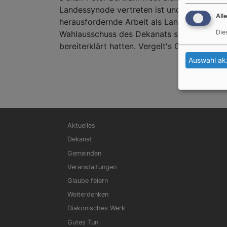
Landessynode vertreten ist und wünscht b
All
herausfordernde Arbeit als Landessynoda
Die
Wahlausschuss des Dekanats sowie Carmen B
bereiterklärt hatten. Vergelt's Gott!
Auswahl ak
Hauptnavigation
Aktuelles
Dekanat
Gemeinden
Veranstaltungen
Glaube feiern
Weiterdenken
Diakonisches Werk
Gutes Tun