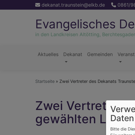
Direkt
dekanat.traunstein@elkb.de
0861/9
zum
Inhalt
Evangelisches De
in den Landkreisen Altötting, Berchtesgade
Aktuelles
Dekanat
Gemeinden
Veranst
Hauptnavigation
Startseite
Zwei Vertreter des Dekanats Traunst
Zwei Vertreter d
Verwe
gewählten Land
Daten
Bitte die Di