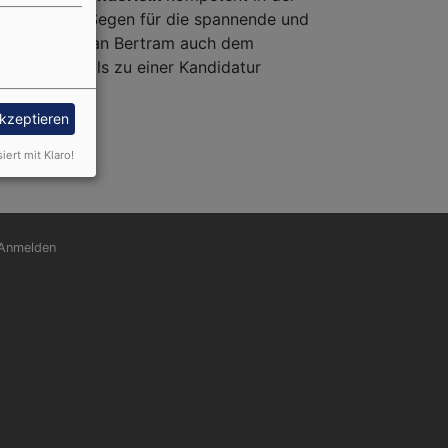
 und Gottes Segen für die spannende und
ng dankt Dekan Bertram auch dem
ich ebenfalls zu einer Kandidatur
akzeptieren
siert mit Klaro!
nutzermenü
Anmelden