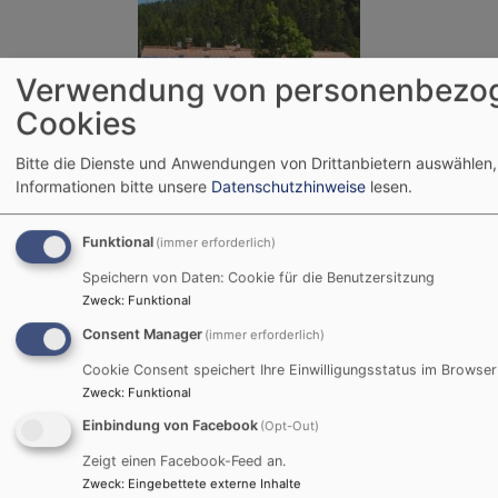
Verwendung von personenbezo
Cookies
Bildrechte
Evang. Dekanat
Bitte die Dienste und Anwendungen von Drittanbietern auswählen,
Informationen bitte unsere
Datenschutzhinweise
lesen.
Jugendbildungshaus Wiedhölzlkaser
Reit im Winkl
Funktional
(immer erforderlich)
Speichern von Daten: Cookie für die Benutzersitzung
www.wiedhoelzlkaser.de
Zweck
:
Funktional
Consent Manager
(immer erforderlich)
Cookie Consent speichert Ihre Einwilligungsstatus im Browser
Bei Anfragen wenden Sie sich bitte an:
Zweck
:
Funktional
Evang. Jugend im Dekanat Traunstein
Einbindung von Facebook
(Opt-Out)
Martin-Luther-Platz 2
Zeigt einen Facebook-Feed an.
83278 Traunstein
Zweck
:
Eingebettete externe Inhalte