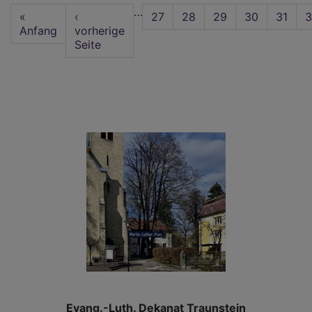
Seitennummerierung
…
die
First
«
Vorherige
‹
Seite
27
Seite
28
Seite
29
Seite
30
Aktuel
31
S
3
eng
page
Anfang
Seite
vorherige
Seite
Seite
Hilf
Evang.-Luth. Dekanat Traunstein