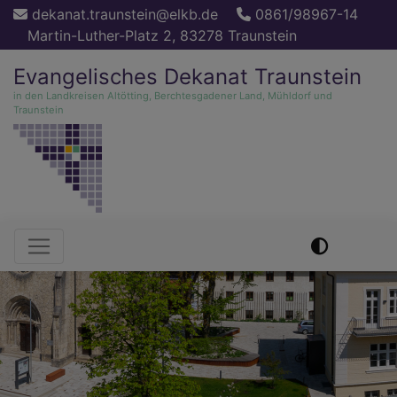
Direkt
dekanat.traunstein@elkb.de
0861/98967-14
zum
Martin-Luther-Platz 2, 83278 Traunstein
Inhalt
Evangelisches Dekanat Traunstein
in den Landkreisen Altötting, Berchtesgadener Land, Mühldorf und
Traunstein
Hauptnavigation