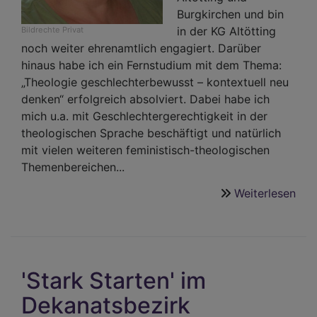
Burgkirchen und bin
in der KG Altötting
Bildrechte
Privat
noch weiter ehrenamtlich engagiert. Darüber
hinaus habe ich ein Fernstudium mit dem Thema:
„Theologie geschlechterbewusst – kontextuell neu
denken“ erfolgreich absolviert. Dabei habe ich
mich u.a. mit Geschlechtergerechtigkeit in der
theologischen Sprache beschäftigt und natürlich
mit vielen weiteren feministisch-theologischen
Themenbereichen...
Weiterlesen
übe
Bea
Adl
ist
neu
'Stark Starten' im
Dek
im
Dekanatsbezirk
Dek