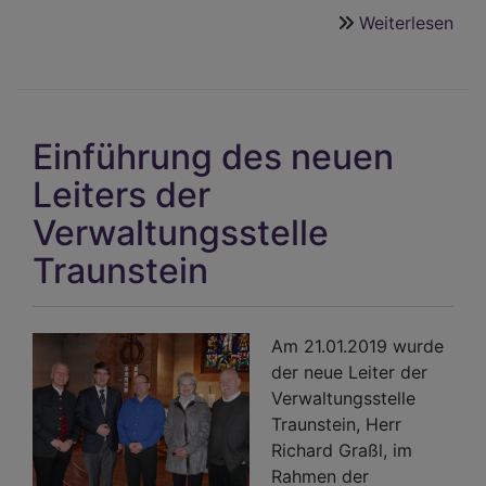
Weiterlesen
übe
'Sta
Star
im
Dek
Einführung des neuen
Tra
Leiters der
Verwaltungsstelle
Traunstein
Am 21.01.2019 wurde
der neue Leiter der
Verwaltungsstelle
Traunstein, Herr
Richard Graßl, im
Rahmen der