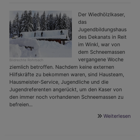
Der Wiedhölzlkaser,
das
Jugendbildungshaus
des Dekanats in Reit
im Winkl, war von
dem Schneemassen
vergangene Woche
Bildrechte
Rohrbach
ziemlich betroffen. Nachdem keine externen
Hilfskräfte zu bekommen waren, sind Hausteam,
Hausmeister-Service, Jugendliche und die
Jugendreferenten angerückt, um den Kaser von
den immer noch vorhandenen Schneemassen zu
befreien...
Weiterlesen
übe
Her
Dan
für