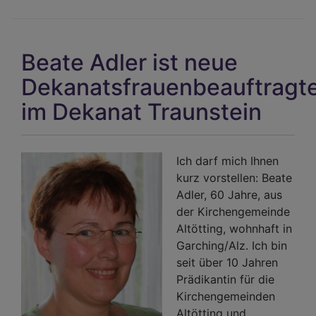
arb
für
die
Beate Adler ist neue
Kir
Dekanatsfrauenbeauftragt
im Dekanat Traunstein
Ich darf mich Ihnen
kurz vorstellen: Beate
Adler, 60 Jahre, aus
der Kirchengemeinde
Altötting, wohnhaft in
Garching/Alz. Ich bin
seit über 10 Jahren
Prädikantin für die
Kirchengemeinden
Altötting und