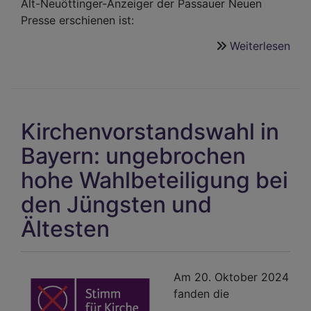
Alt-Neuöttinger-Anzeiger der Passauer Neuen
Presse erschienen ist:
Weiterlesen
übe
Seit
70
Jah
Inp
Kirchenvorstandswahl in
und
Hof
Bayern: ungebrochen
fürs
hohe Wahlbeteiligung bei
Leb
den Jüngsten und
Ältesten
Am 20. Oktober 2024
fanden die