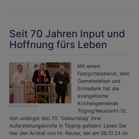
20.
Stif
der
Dia
Seit 70 Jahren Input und
im
Ach
Hoffnung fürs Leben
Mit einem
Festgottesdienst, dem
Gemeindefest und
Erntedank hat die
evangelische
Kirchengemeinde
Bildrechte
Reuter
Töging/Neumarkt-St.
Veit unlängst den 70. 'Geburtstag' ihrer
Auferstehungskirche in Töging gefeiert. Lesen Sie
hier den Artikel von Hr. Reuter, der am 08.10.24 im