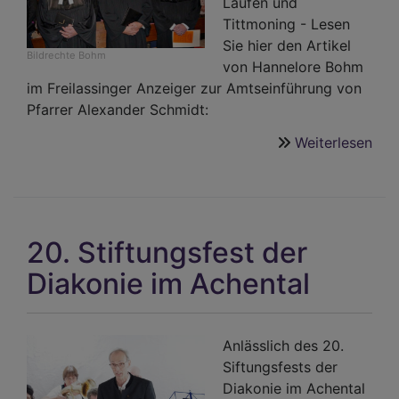
Laufen und
Tittmoning - Lesen
Sie hier den Artikel
Bildrechte
Bohm
von Hannelore Bohm
im Freilassinger Anzeiger zur Amtseinführung von
Pfarrer Alexander Schmidt:
Weiterlesen
übe
Pfar
Ale
Sch
ins
20. Stiftungsfest der
Am
ein
Diakonie im Achental
Anlässlich des 20.
Siftungsfests der
Diakonie im Achental