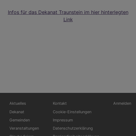
Infos für das Dekanat Traunstein im hier hinterlegten
Link
Hauptnavigation
Fußbereichsmenü
Benutzerm
Aktuelles
Kontakt
Anmelden
Dekanat
Cookie-Einstellungen
Gemeinden
Impressum
Veranstaltungen
Datenschutzerklärung