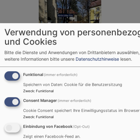
Verwendung von personenbezo
und Cookies
Evang.-Luth. Dekanat Traunstein
Bitte die Dienste und Anwendungen von Drittanbietern auswählen,
Martin-Luther-Platz 2
weitere Informationen bitte unsere
Datenschutzhinweise
lesen.
83278 Traunstein
Funktional
(immer erforderlich)
Tel. 0861 / 98967 - 14
Fax: 0861 / 98967 - 24
Speichern von Daten: Cookie für die Benutzersitzung
Zweck
:
Funktional
dekanat.traunstein@elkb.de
Consent Manager
(immer erforderlich)
Cookie Consent speichert Ihre Einwilligungsstatus im Browser
Zweck
:
Funktional
Einbindung von Facebook
(Opt-Out)
Zeigt einen Facebook-Feed an.