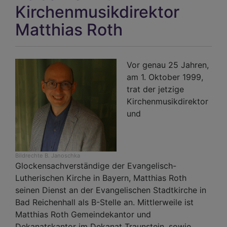
Wah
Kirchenmusikdirektor
bei
Matthias Roth
den
Jün
und
Vor genau 25 Jahren,
Ält
am 1. Oktober 1999,
trat der jetzige
Kirchenmusikdirektor
und
Bildrechte
B. Janoschka
Glockensachverständige der Evangelisch-
Lutherischen Kirche in Bayern, Matthias Roth
seinen Dienst an der Evangelischen Stadtkirche in
Bad Reichenhall als B-Stelle an. Mittlerweile ist
Matthias Roth Gemeindekantor und
Dekanatskantor im Dekanat Traunstein, sowie