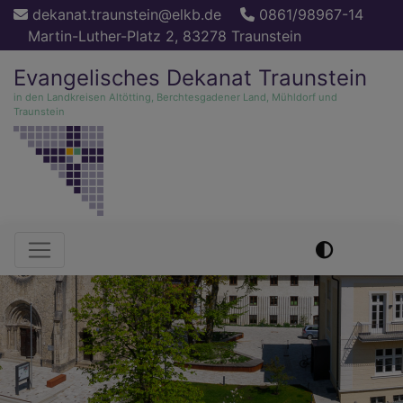
Direkt
dekanat.traunstein@elkb.de
0861/98967-14
zum
Martin-Luther-Platz 2, 83278 Traunstein
Inhalt
Evangelisches Dekanat Traunstein
in den Landkreisen Altötting, Berchtesgadener Land, Mühldorf und
Traunstein
Hauptnavigation