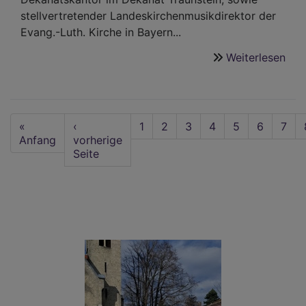
stellvertretender Landeskirchenmusikdirektor der
Evang.-Luth. Kirche in Bayern...
Weiterlesen
übe
25
Jah
mit
Seitennummerierung
Kir
First
«
Vorherige
‹
Seite
1
Seite
2
Seite
3
Seite
4
Aktuelle
5
Seite
6
Seit
7
Mat
page
Anfang
Seite
vorherige
Seite
Seite
Rot