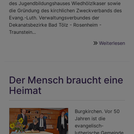
des Jugendbildungshauses Wiedhölzlkaser sowie
die Gründung des kirchlichen Zweckverbands des
Evang.-Luth. Verwaltungsverbundes der
Dekanatsbezirke Bad Tölz - Rosenheim -
Traunstein...
Weiterlesen
übe
Abs
des
Dek
201
Der Mensch braucht eine
Heimat
Burgkirchen. Vor 50
Jahren ist die
evangelisch-
lutherische Gemeinde