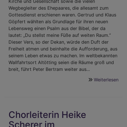
Kirche und Gesellschaft sowie die vielen
Wegbegleiter des Ehepaares, die allesamt zum
Gottesdienst erschienen waren. Gertrud und Klaus
Göpfert wählten als Grundlage für ihren neuen
Lebensweg einen Psalm aus der Bibel, der da
lautet: „Du stellst meine Füße auf weiten Raum.“
Dieser Vers, so der Dekan, würde den Duft der
Freiheit atmen und beinhalte die Aufforderung, aus
seinem Leben etwas zu machen. Im weltbekannten
Wallfahrtsort Altötting seien die Räume groß und
breit, führt Peter Bertram weiter aus...
Weiterlesen
übe
Her
Wil
für
das
Chorleiterin Heike
neu
Pfar
Scherer im