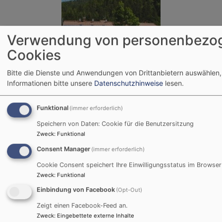
Verwendung von personenbezo
Cookies
Bildrechte
Evang. Dekanat
Bitte die Dienste und Anwendungen von Drittanbietern auswählen,
Informationen bitte unsere
Datenschutzhinweise
lesen.
Jugendbildungshaus Wiedhölzlkaser
Reit im Winkl
Funktional
(immer erforderlich)
Speichern von Daten: Cookie für die Benutzersitzung
www.wiedhoelzlkaser.de
Zweck
:
Funktional
Consent Manager
(immer erforderlich)
Cookie Consent speichert Ihre Einwilligungsstatus im Browser
Bei Anfragen wenden Sie sich bitte an:
Zweck
:
Funktional
Evang. Jugend im Dekanat Traunstein
Einbindung von Facebook
(Opt-Out)
Martin-Luther-Platz 2
Zeigt einen Facebook-Feed an.
83278 Traunstein
Zweck
:
Eingebettete externe Inhalte