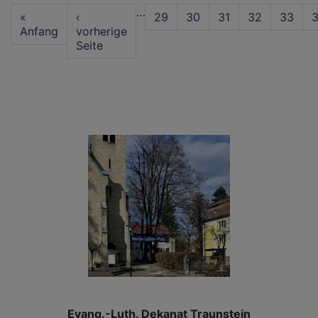
Seitennummerierung
…
First
«
Vorherige
‹
Seite
29
Seite
30
Seite
31
Seite
32
Aktuell
33
S
page
Anfang
Seite
vorherige
Seite
Seite
Evang.-Luth. Dekanat Traunstein