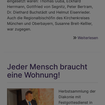
eingesetzt waren: Thomas Guba, Eckhard
Herrmann, Gottfried von Segnitz, Peter Bertram,
Dr. Diethard Buchstädt und Helmut Eisenrieder.
Auch die Regionalbischöfin des Kirchenkreises
München und Oberbayern, Susanne Breit-Keßler,
war zugegen.
Weiterlesen
übe
Der
Men
bra
ein
Jeder Mensch braucht
Hei
eine Wohnung!
Herbstsammlung der
Diakonie mit
Festgottesdienst in