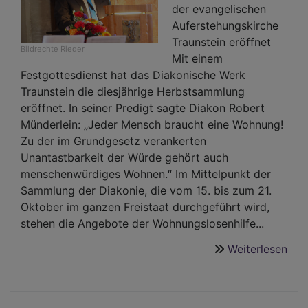
der evangelischen
Auferstehungskirche
Traunstein eröffnet
Bildrechte
Rieder
Mit einem
Festgottesdienst hat das Diakonische Werk
Traunstein die diesjährige Herbstsammlung
eröffnet. In seiner Predigt sagte Diakon Robert
Münderlein: „Jeder Mensch braucht eine Wohnung!
Zu der im Grundgesetz verankerten
Unantastbarkeit der Würde gehört auch
menschenwürdiges Wohnen.“ Im Mittelpunkt der
Sammlung der Diakonie, die vom 15. bis zum 21.
Oktober im ganzen Freistaat durchgeführt wird,
stehen die Angebote der Wohnungslosenhilfe...
Weiterlesen
übe
Jed
Men
bra