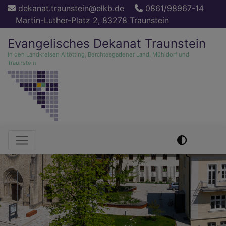
Direkt
dekanat.traunstein@elkb.de
0861/98967-14
zum
Martin-Luther-Platz 2, 83278 Traunstein
Inhalt
Evangelisches Dekanat Traunstein
in den Landkreisen Altötting, Berchtesgadener Land, Mühldorf und
Traunstein
Hauptnavigation